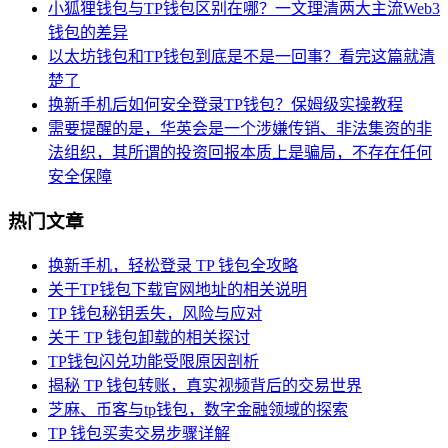
小狐狸钱包与TP钱包区别在哪？一文理清两大主流Web3
钱包的差异
以太坊钱包和TP钱包到底是不是一回事？看完这篇就清
楚了
换新手机后如何安全登录TP钱包？保姆级实操教程
需要提醒的是，华英会是一个涉嫌传销、非法集资的非
法组织，其所谓的投资回报本质上是骗局，不存在任何
安全保障
热门文章
换新手机，轻松登录 TP 钱包全攻略
关于TP钱包下载官网地址的相关说明
TP 钱包秘钥丢失，风险与应对
关于 TP 钱包卸载的相关探讨
TP钱包闪兑功能受限原因剖析
揭秘 TP 钱包转账，真实视频背后的交易世界
芝麻、币客与tp钱包，数字金融领域的探索
TP 钱包买卖交易步骤详解