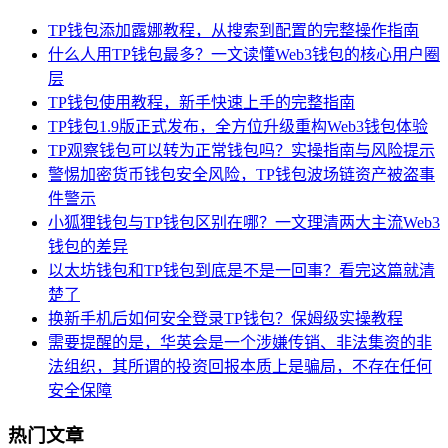
TP钱包添加露娜教程，从搜索到配置的完整操作指南
什么人用TP钱包最多？一文读懂Web3钱包的核心用户圈
层
TP钱包使用教程，新手快速上手的完整指南
TP钱包1.9版正式发布，全方位升级重构Web3钱包体验
TP观察钱包可以转为正常钱包吗？实操指南与风险提示
警惕加密货币钱包安全风险，TP钱包波场链资产被盗事
件警示
小狐狸钱包与TP钱包区别在哪？一文理清两大主流Web3
钱包的差异
以太坊钱包和TP钱包到底是不是一回事？看完这篇就清
楚了
换新手机后如何安全登录TP钱包？保姆级实操教程
需要提醒的是，华英会是一个涉嫌传销、非法集资的非
法组织，其所谓的投资回报本质上是骗局，不存在任何
安全保障
热门文章