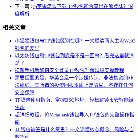
下一篇
:
tp苹果怎么下载-TP钱包能否查出在哪登陆？深
度解析
相关文章
小狐狸钱包与TP钱包区别在哪？一文理清两大主流Web3
钱包的差异
以太坊钱包和TP钱包到底是不是一回事？看完这篇就清
楚了
换新手机后如何安全登录TP钱包？保姆级实操教程
需要提醒的是，华英会是一个涉嫌传销、非法集资的非
法组织，其所谓的投资回报本质上是骗局，不存在任何
安全保障
TP钱包使用指南，掌握BSC地址，轻松解锁币安智能链
生态
超详细教程，将Metamask钱包导入TP钱包的完整操作指
南
TP钱包被签是什么意思？一文读懂核心概念、风险与自
救指南