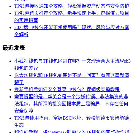
TP钱包接收通知全攻略，轻松掌握资产动态与安全防护
TP钱包首页推荐全攻略，新手快速上手，挖掘潜力项目
的实用指南
2022版TP钱包还能正常使用吗？现状、风险与应对方案
全解析
最近发表
小狐狸钱包与TP钱包区别在哪？一文理清两大主流Web3
钱包的差异
以太坊钱包和TP钱包到底是不是一回事？看完这篇就清
楚了
换新手机后如何安全登录TP钱包？保姆级实操教程
需要提醒的是，华英会是一个涉嫌传销、非法集资的非
法组织，其所谓的投资回报本质上是骗局，不存在任何
安全保障
TP钱包使用指南，掌握BSC地址，轻松解锁币安智能链
生态
超详细教程，将Metamask钱包导入TP钱包的完整操作指