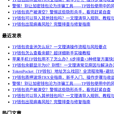
警惕！别让加密钱包沦为诈骗工具——TP钱包使用中的
TP钱包资产被清空？警惕这些隐形杀手，看完赶紧自查
TP钱包可以导入其他钱包吗？一文理清导入规则、教程
TP钱包出现病毒风险？完整排查与修复指南
最近发表
TP钱包资金池怎么玩？一文理清操作流程与风险要点
TP钱包怎么查看余额？超详细新手实操教程
苹果手机TP钱包用不了怎么办？6步排查+3种修复方案快
TP钱包余额显示为0？别慌！一文理清常见原因与解决办
TokenPocket（TP钱包）地址怎么找回？全流程攻略+避
TP钱包质押波场TRX全指南，新手入门、操作步骤与收
警惕！别让加密钱包沦为诈骗工具——TP钱包使用中的
TP钱包资产被清空？警惕这些隐形杀手，看完赶紧自查
TP钱包可以导入其他钱包吗？一文理清导入规则、教程
TP钱包出现病毒风险？完整排查与修复指南
热门文章