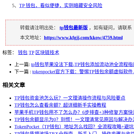
5、
TP 钱包，看似便捷，实则暗藏安全风险
转载请注明出处：
tp钱包最新版
，如有疑问，请联系
本文地址：
https://www.kfgjj.com/kkow/4759.html
标签：
钱包
TP
区块链技术
上一篇:
tp钱包苹果没法下载-TP钱包添加流动池全流程指
下一篇
:
tokenpocket官方下载：警惕TP钱包余额虚拟
相关文章
TP钱包资金池怎么玩？一文理清操作流程与风险要点
TP钱包怎么查看余额？超详细新手实操教程
苹果手机TP钱包用不了怎么办？6步排查+3种修复方案快
TP钱包余额显示为0？别慌！一文理清常见原因与解决办
TokenPocket（TP钱包）地址怎么找回？全流程攻略+避
TP钱包质押波场TRX全指南，新手入门、操作步骤与收