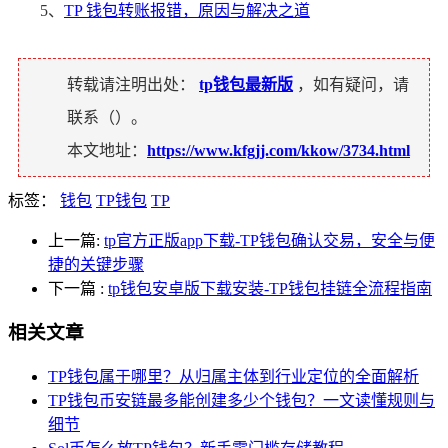
5、
TP 钱包转账报错，原因与解决之道
转载请注明出处：
tp钱包最新版
，如有疑问，请
联系（
）。
本文地址：
https://www.kfgjj.com/kkow/3734.html
标签：
钱包
TP钱包
TP
上一篇:
tp官方正版app下载-TP钱包确认交易，安全与便
捷的关键步骤
下一篇
:
tp钱包安卓版下载安装-TP钱包挂链全流程指南
相关文章
TP钱包属于哪里？从归属主体到行业定位的全面解析
TP钱包币安链最多能创建多少个钱包？一文读懂规则与
细节