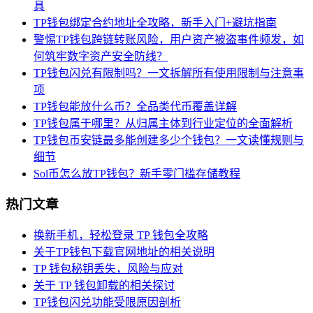
具
TP钱包绑定合约地址全攻略，新手入门+避坑指南
警惕TP钱包跨链转账风险，用户资产被盗事件频发，如
何筑牢数字资产安全防线？
TP钱包闪兑有限制吗？一文拆解所有使用限制与注意事
项
TP钱包能放什么币？全品类代币覆盖详解
TP钱包属于哪里？从归属主体到行业定位的全面解析
TP钱包币安链最多能创建多少个钱包？一文读懂规则与
细节
Sol币怎么放TP钱包？新手零门槛存储教程
热门文章
换新手机，轻松登录 TP 钱包全攻略
关于TP钱包下载官网地址的相关说明
TP 钱包秘钥丢失，风险与应对
关于 TP 钱包卸载的相关探讨
TP钱包闪兑功能受限原因剖析