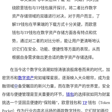
绕欧意钱包与TP钱包展开探讨，将二者比作数字
资产存储领域的双雄进行对决，对于用户而言，了
解TP钱包在苹果端的下载方式十分关键，而欧意
钱包与TP钱包在数字资产存储方面各有特点和优
势，通过对二者的对比分析，能让用户更清晰地认
识它们在安全、功能、便捷性等方面的表现，从而
根据自身需求做出更合适的数字资产存储选择。
在当今这个数字化浪潮如惊涛骇浪般席卷而来的时代，加
密货币和
数字资产
宛如璀璨星辰，逐渐映入大众眼帘，成为金
融领域
中
备受瞩目的新兴力量，而在数字资产的世界里，安全
存储与便捷管理是至关重要的环节，
钱包
的选择就如同为财富
挑选一个坚固且便捷的“保险箱”，欧意钱包和
TP
钱包（Token
Pocket）作为行业内声名远扬的两款数字钱包，它们犹如两位