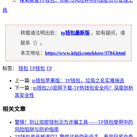
5、
探索鲸鱼TP钱包，功能与风险并存的加密货币管理工
具
转载请注明出处：
tp钱包最新版
，如有疑问，请
联系（
）。
本文地址：
https://www.kfgjj.com/kkow/3704.html
标签：
钱包
TP钱包
TP
上一篇:
tp钱包苹果版：TP钱包，垃圾之名实难抹去
下一篇
:
tp钱包2.0官网下载-TP热钱包安全吗？深度剖析
其安全性
相关文章
警惕！别让加密钱包沦为诈骗工具——TP钱包使用中的
风险陷阱与防护指南
TP钱包资产被清空？警惕这些隐形杀手，看完赶紧自查