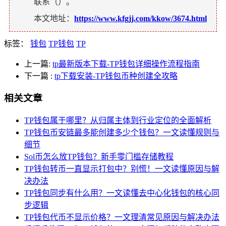
联系（
）。
本文地址：
https://www.kfgjj.com/kkow/3674.html
标签：
钱包
TP钱包
TP
上一篇:
tp最新版本下载-TP钱包详细操作流程指南
下一篇
:
tp下载安装-TP钱包币种创建全攻略
相关文章
TP钱包属于哪里？从归属主体到行业定位的全面解析
TP钱包币安链最多能创建多少个钱包？一文读懂规则与
细节
Sol币怎么放TP钱包？新手零门槛存储教程
TP钱包转币一直显示打包中？别慌！一文读懂原因与解
决办法
TP钱包同步有什么用？一文读懂去中心化钱包的核心同
步逻辑
TP钱包代币不显示价格？一文理清常见原因与解决办法