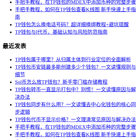
手把手教程，在TP钱包的MDEX中添加币种的完整步骤
手把手教程，如何在TP钱包查看K线图 新手快速上手指
南
TP钱包怎么换电话号码？超详细换绑教程+避坑提醒
TP钱包与I代币，基础认知与风险防范指南
最近发表
TP钱包属于哪里？从归属主体到行业定位的全面解析
TP钱包币安链最多能创建多少个钱包？一文读懂规则与
细节
Sol币怎么放TP钱包？新手零门槛存储教程
TP钱包转币一直显示打包中？别慌！一文读懂原因与解
决办法
TP钱包同步有什么用？一文读懂去中心化钱包的核心同
步逻辑
TP钱包代币不显示价格？一文理清常见原因与解决办法
手把手教程，在TP钱包的MDEX中添加币种的完整步骤
手把手教程，如何在TP钱包查看K线图 新手快速上手指