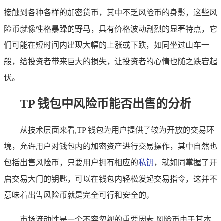
接触到各种各样的加密货币，其中不乏风险币的身影，这些风
险币就像性格暴躁的野马，具有价格波动剧烈的显著特点，它
们可能在短时间内出现大幅的上涨或下跌，如同坐过山车一
般，给投资者带来巨大的损失，让投资者的心情也随之跌宕起
伏。
TP 钱包中风险币能否出售的分析
从技术层面来看,TP 钱包为用户提供了较为开放的交易环
境，允许用户对钱包内的加密资产进行交易操作，其中自然也
包括出售风险币，只要用户拥有相应的
私钥
，就如同掌握了开
启交易大门的钥匙，可以在钱包内轻松发起交易指令，这并不
意味着出售风险币就是完全可行和安全的。
市场流动性是一个不容忽视的重要因素,风险币由于其本