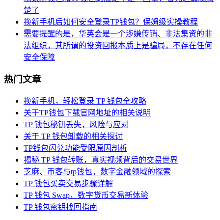
楚了
换新手机后如何安全登录TP钱包？保姆级实操教程
需要提醒的是，华英会是一个涉嫌传销、非法集资的非
法组织，其所谓的投资回报本质上是骗局，不存在任何
安全保障
热门文章
换新手机，轻松登录 TP 钱包全攻略
关于TP钱包下载官网地址的相关说明
TP 钱包秘钥丢失，风险与应对
关于 TP 钱包卸载的相关探讨
TP钱包闪兑功能受限原因剖析
揭秘 TP 钱包转账，真实视频背后的交易世界
芝麻、币客与tp钱包，数字金融领域的探索
TP 钱包买卖交易步骤详解
TP 钱包 Swap，数字货币交易新体验
TP 钱包密钥找回指南