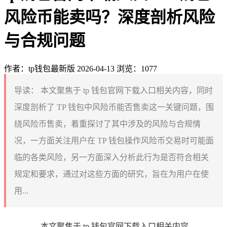
风险币能卖吗？深度剖析风险
与合规问题
作者：tp钱包最新版
2026-04-13
浏览：1077
导读：
本文聚焦于 tp 钱包官网下载入口相关内容，同时
深度剖析了 TP 钱包中风险币能否售卖这一关键问题，围
绕风险币售卖，着重探讨了其中涉及的风险与合规情
况，一方面关注用户在 TP 钱包操作风险币交易时可能面
临的各类风险，另一方面深入分析此行为是否符合相关
规定和要求，通过对这些方面的研究，旨在为用户在使
用...
本文聚焦于 tp 钱包官网下载入口相关内容，