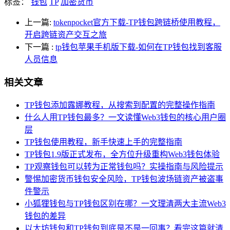
标签：
钱包
TP
加密货币
上一篇:
tokenpocket官方下载-TP钱包跨链桥使用教程，
开启跨链资产交互之旅
下一篇
:
tp钱包苹果手机版下载-如何在TP钱包找到客服
人员信息
相关文章
TP钱包添加露娜教程，从搜索到配置的完整操作指南
什么人用TP钱包最多？一文读懂Web3钱包的核心用户圈
层
TP钱包使用教程，新手快速上手的完整指南
TP钱包1.9版正式发布，全方位升级重构Web3钱包体验
TP观察钱包可以转为正常钱包吗？实操指南与风险提示
警惕加密货币钱包安全风险，TP钱包波场链资产被盗事
件警示
小狐狸钱包与TP钱包区别在哪？一文理清两大主流Web3
钱包的差异
以太坊钱包和TP钱包到底是不是一回事？看完这篇就清