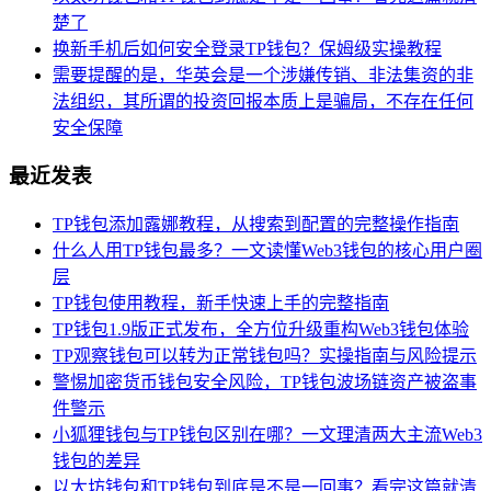
楚了
换新手机后如何安全登录TP钱包？保姆级实操教程
需要提醒的是，华英会是一个涉嫌传销、非法集资的非
法组织，其所谓的投资回报本质上是骗局，不存在任何
安全保障
最近发表
TP钱包添加露娜教程，从搜索到配置的完整操作指南
什么人用TP钱包最多？一文读懂Web3钱包的核心用户圈
层
TP钱包使用教程，新手快速上手的完整指南
TP钱包1.9版正式发布，全方位升级重构Web3钱包体验
TP观察钱包可以转为正常钱包吗？实操指南与风险提示
警惕加密货币钱包安全风险，TP钱包波场链资产被盗事
件警示
小狐狸钱包与TP钱包区别在哪？一文理清两大主流Web3
钱包的差异
以太坊钱包和TP钱包到底是不是一回事？看完这篇就清