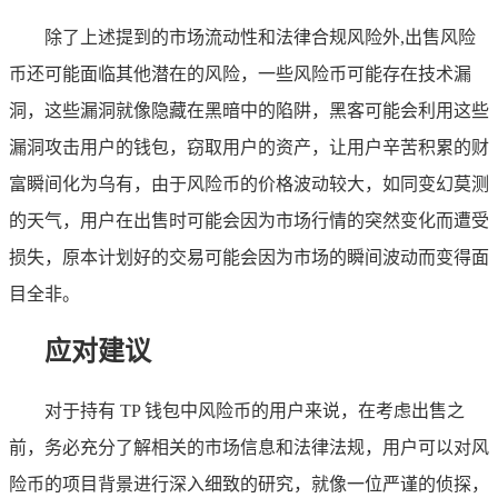
除了上述提到的市场流动性和法律合规风险外,出售风险
币还可能面临其他潜在的风险，一些风险币可能存在技术漏
洞，这些漏洞就像隐藏在黑暗中的陷阱，黑客可能会利用这些
漏洞攻击用户的钱包，窃取用户的资产，让用户辛苦积累的财
富瞬间化为乌有，由于风险币的价格波动较大，如同变幻莫测
的天气，用户在出售时可能会因为市场行情的突然变化而遭受
损失，原本计划好的交易可能会因为市场的瞬间波动而变得面
目全非。
应对建议
对于持有 TP 钱包中风险币的用户来说，在考虑出售之
前，务必充分了解相关的市场信息和法律法规，用户可以对风
险币的项目背景进行深入细致的研究，就像一位严谨的侦探，