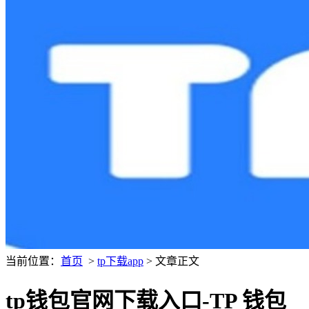
当前位置：
首页
>
tp下载app
> 文章正文
tp钱包官网下载入口-TP 钱包