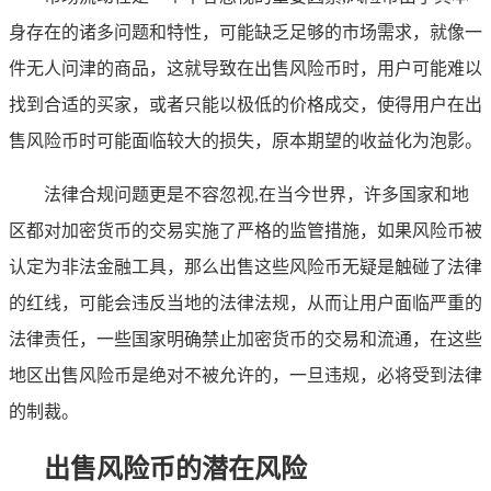
身存在的诸多问题和特性，可能缺乏足够的市场需求，就像一
件无人问津的商品，这就导致在出售风险币时，用户可能难以
找到合适的买家，或者只能以极低的价格成交，使得用户在出
售风险币时可能面临较大的损失，原本期望的收益化为泡影。
法律合规问题更是不容忽视,在当今世界，许多国家和地
区都对加密货币的交易实施了严格的监管措施，如果风险币被
认定为非法金融工具，那么出售这些风险币无疑是触碰了法律
的红线，可能会违反当地的法律法规，从而让用户面临严重的
法律责任，一些国家明确禁止加密货币的交易和流通，在这些
地区出售风险币是绝对不被允许的，一旦违规，必将受到法律
的制裁。
出售风险币的潜在风险