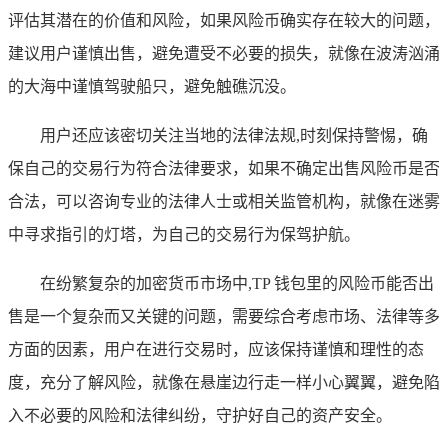
评估其潜在的价值和风险，如果风险币确实存在较大的问题，
建议用户谨慎出售，避免遭受不必要的损失，就像在波涛汹涌
的大海中谨慎驾驶船只，避免触礁沉没。
用户还应该密切关注当地的法律法规,时刻保持警惕，确
保自己的交易行为符合法律要求，如果不确定出售风险币是否
合法，可以咨询专业的法律人士或相关监管机构，就像在迷雾
中寻求指引的灯塔，为自己的交易行为保驾护航。
在纷繁复杂的加密货币市场中,TP 钱包里的风险币能否出
售是一个复杂而又关键的问题，需要综合考虑市场、法律等多
方面的因素，用户在进行交易时，应该保持谨慎和理性的态
度，充分了解风险，就像在悬崖边行走一样小心翼翼，避免陷
入不必要的风险和法律纠纷，守护好自己的资产安全。