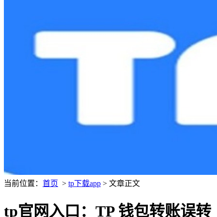
当前位置：
首页
>
tp下载app
> 文章正文
tp官网入口：TP 钱包转账误转