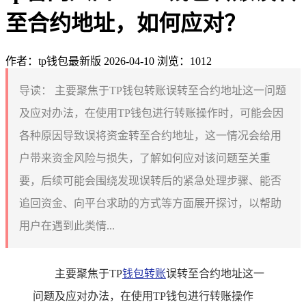
至合约地址，如何应对？
作者：tp钱包最新版
2026-04-10
浏览：1012
导读：
主要聚焦于TP钱包转账误转至合约地址这一问题
及应对办法，在使用TP钱包进行转账操作时，可能会因
各种原因导致误将资金转至合约地址，这一情况会给用
户带来资金风险与损失，了解如何应对该问题至关重
要，后续可能会围绕发现误转后的紧急处理步骤、能否
追回资金、向平台求助的方式等方面展开探讨，以帮助
用户在遇到此类情...
主要聚焦于TP
钱包转账
误转至合约地址这一
问题及应对办法，在使用TP钱包进行转账操作