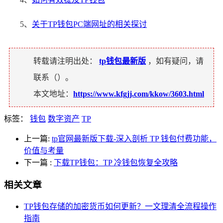
5、
关于TP钱包PC端网址的相关探讨
转载请注明出处：
tp钱包最新版
，如有疑问，请
联系（
）。
本文地址：
https://www.kfgjj.com/kkow/3603.html
标签：
钱包
数字资产
TP
上一篇:
tp官网最新版下载-深入剖析 TP 钱包付费功能，
价值与考量
下一篇
:
下载TP钱包：TP 冷钱包恢复全攻略
相关文章
TP钱包存储的加密货币如何更新？一文理清全流程操作
指南