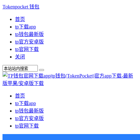
Tokenpocket 钱包
首页
tp下载app
tp钱包最新版
tp官方安卓版
tp官网下载
关闭
首页
tp下载app
tp钱包最新版
tp官方安卓版
tp官网下载