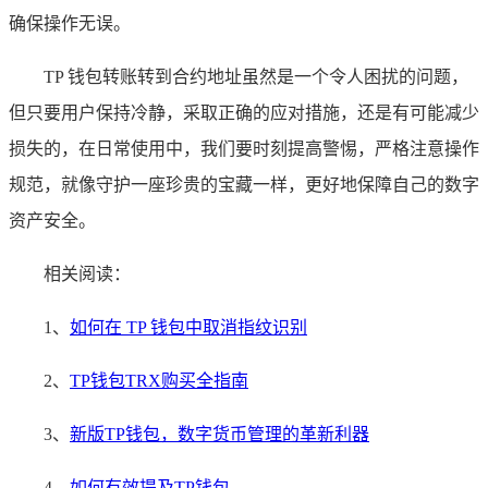
确保操作无误。
TP 钱包转账转到合约地址虽然是一个令人困扰的问题，
但只要用户保持冷静，采取正确的应对措施，还是有可能减少
损失的，在日常使用中，我们要时刻提高警惕，严格注意操作
规范，就像守护一座珍贵的宝藏一样，更好地保障自己的数字
资产安全。
相关阅读：
1、
如何在 TP 钱包中取消指纹识别
2、
TP钱包TRX购买全指南
3、
新版TP钱包，数字货币管理的革新利器
4、
如何有效提及TP钱包