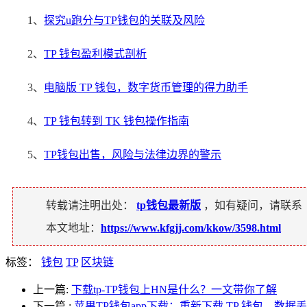
1、
探究u跑分与TP钱包的关联及风险
2、
TP 钱包盈利模式剖析
3、
电脑版 TP 钱包，数字货币管理的得力助手
4、
TP 钱包转到 TK 钱包操作指南
5、
TP钱包出售，风险与法律边界的警示
转载请注明出处：
tp钱包最新版
，如有疑问，请联系
本文地址：
https://www.kfgjj.com/kkow/3598.html
标签：
钱包
TP
区块链
上一篇:
下载tp-TP钱包上HN是什么？一文带你了解
下一篇
:
苹果TP钱包app下载：重新下载 TP 钱包，数