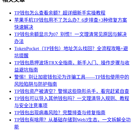
TP钱包怎么查看余额？超详细新手实操教程
苹果手机TP钱包用不了怎么办？6步排查+3种修复方案
快速解决
TP钱包余额显示为0？别慌！一文理清常见原因与解决
办法
TokenPocket（TP钱包）地址怎么找回？全流程攻略+避
坑提醒
TP钱包质押波场TRX全指南，新手入门、操作步骤与收
益避坑指南
警惕！别让加密钱包沦为诈骗工具——TP钱包使用中的
风险陷阱与防护指南
TP钱包资产被清空？警惕这些隐形杀手，看完赶紧自查
TP钱包可以导入其他钱包吗？一文理清导入规则、教程
与安全注意事项
TP钱包出现病毒风险？完整排查与修复指南
TP钱包有啥用？从基础存储到Web3生态，一文拆解全功
能