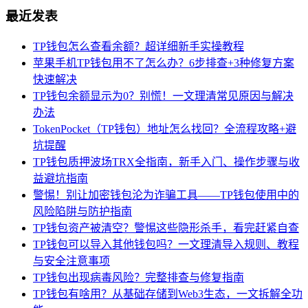
最近发表
TP钱包怎么查看余额？超详细新手实操教程
苹果手机TP钱包用不了怎么办？6步排查+3种修复方案
快速解决
TP钱包余额显示为0？别慌！一文理清常见原因与解决
办法
TokenPocket（TP钱包）地址怎么找回？全流程攻略+避
坑提醒
TP钱包质押波场TRX全指南，新手入门、操作步骤与收
益避坑指南
警惕！别让加密钱包沦为诈骗工具——TP钱包使用中的
风险陷阱与防护指南
TP钱包资产被清空？警惕这些隐形杀手，看完赶紧自查
TP钱包可以导入其他钱包吗？一文理清导入规则、教程
与安全注意事项
TP钱包出现病毒风险？完整排查与修复指南
TP钱包有啥用？从基础存储到Web3生态，一文拆解全功