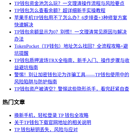
TP钱包资金池怎么玩？一文理清操作流程与风险要点
TP钱包怎么查看余额？超详细新手实操教程
苹果手机TP钱包用不了怎么办？6步排查+3种修复方案
快速解决
TP钱包余额显示为0？别慌！一文理清常见原因与解决
办法
TokenPocket（TP钱包）地址怎么找回？全流程攻略+避
坑提醒
TP钱包质押波场TRX全指南，新手入门、操作步骤与收
益避坑指南
警惕！别让加密钱包沦为诈骗工具——TP钱包使用中的
风险陷阱与防护指南
TP钱包资产被清空？警惕这些隐形杀手，看完赶紧自查
热门文章
换新手机，轻松登录 TP 钱包全攻略
关于TP钱包下载官网地址的相关说明
TP 钱包秘钥丢失，风险与应对