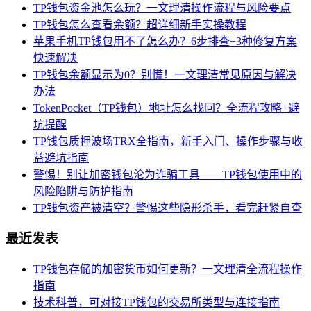
TP钱包资金池怎么玩？一文理清操作流程与风险要点
TP钱包怎么查看余额？超详细新手实操教程
苹果手机TP钱包用不了怎么办？6步排查+3种修复方案
快速解决
TP钱包余额显示为0？别慌！一文理清常见原因与解决
办法
TokenPocket（TP钱包）地址怎么找回？全流程攻略+避
坑提醒
TP钱包质押波场TRX全指南，新手入门、操作步骤与收
益避坑指南
警惕！别让加密钱包沦为诈骗工具——TP钱包使用中的
风险陷阱与防护指南
TP钱包资产被清空？警惕这些隐形杀手，看完赶紧自查
最近发表
TP钱包存储的加密货币如何更新？一文理清全流程操作
指南
技术科普，可对接TP钱包的交易所类型与连接指南