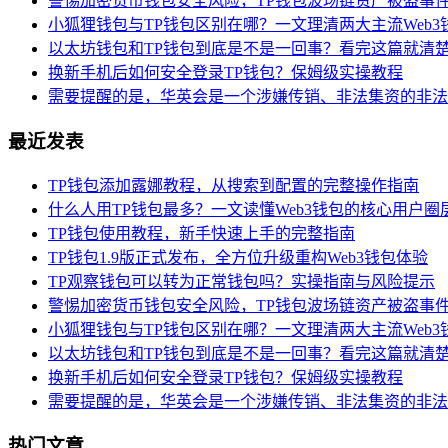
警惕加密货币钱包安全风险，TP钱包波场链资产被盗事
小狐狸钱包与TP钱包区别在哪？一文理清两大主流Web3
以太坊钱包和TP钱包到底是不是一回事？看完这篇就清
换新手机后如何安全登录TP钱包？保姆级实操教程
需要提醒的是，华英会是一个涉嫌传销、非法集资的非法
最近发表
TP钱包添加露娜教程，从搜索到配置的完整操作指南
什么人用TP钱包最多？一文读懂Web3钱包的核心用户圈
TP钱包使用教程，新手快速上手的完整指南
TP钱包1.9版正式发布，全方位升级重构Web3钱包体验
TP观察钱包可以转为正常钱包吗？实操指南与风险提示
警惕加密货币钱包安全风险，TP钱包波场链资产被盗事
小狐狸钱包与TP钱包区别在哪？一文理清两大主流Web3
以太坊钱包和TP钱包到底是不是一回事？看完这篇就清
换新手机后如何安全登录TP钱包？保姆级实操教程
需要提醒的是，华英会是一个涉嫌传销、非法集资的非法
热门文章