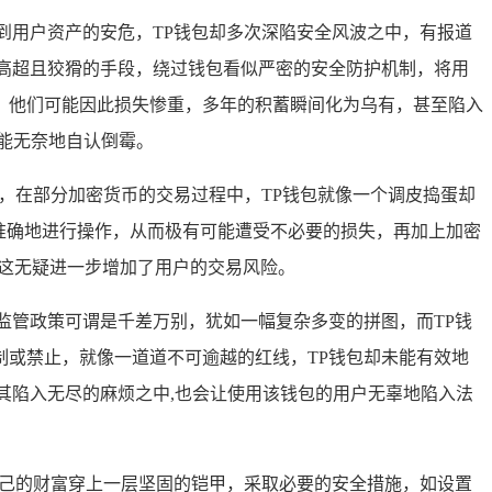
到用户资产的安危，TP钱包却多次深陷安全风波之中，有报道
高超且狡猾的手段，绕过钱包看似严密的安全防护机制，将用
，他们可能因此损失惨重，多年的积蓄瞬间化为乌有，甚至陷入
能无奈地自认倒霉。
，在部分加密货币的交易过程中，TP钱包就像一个调皮捣蛋却
准确地进行操作，从而极有可能遭受不必要的损失，再加上加密
,这无疑进一步增加了用户的交易风险。
监管政策可谓是千差万别，犹如一幅复杂多变的拼图，而TP钱
或禁止，就像一道道不可逾越的红线，TP钱包却未能有效地
其陷入无尽的麻烦之中,也会让使用该钱包的用户无辜地陷入法
自己的财富穿上一层坚固的铠甲，采取必要的安全措施，如设置