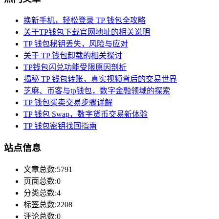
换新手机，轻松登录 TP 钱包全攻略
关于TP钱包下载官网地址的相关说明
TP 钱包秘钥丢失，风险与应对
关于 TP 钱包卸载的相关探讨
TP钱包闪兑功能受限原因剖析
揭秘 TP 钱包转账，真实视频背后的交易世界
芝麻、币客与tp钱包，数字金融领域的探索
TP 钱包买卖交易步骤详解
TP 钱包 Swap，数字货币交易新体验
TP 钱包密钥找回指南
站点信息
文章总数:5791
页面总数:0
分类总数:4
标签总数:2208
评论总数:0