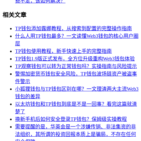
费不足，该如何解决？
相关文章
TP钱包添加露娜教程，从搜索到配置的完整操作指南
什么人用TP钱包最多？一文读懂Web3钱包的核心用户圈
层
TP钱包使用教程，新手快速上手的完整指南
TP钱包1.9版正式发布，全方位升级重构Web3钱包体验
TP观察钱包可以转为正常钱包吗？实操指南与风险提示
警惕加密货币钱包安全风险，TP钱包波场链资产被盗事
件警示
小狐狸钱包与TP钱包区别在哪？一文理清两大主流Web3
钱包的差异
以太坊钱包和TP钱包到底是不是一回事？看完这篇就清
楚了
换新手机后如何安全登录TP钱包？保姆级实操教程
需要提醒的是，华英会是一个涉嫌传销、非法集资的非
法组织，其所谓的投资回报本质上是骗局，不存在任何