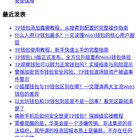
安全保障
最近发表
TP钱包添加露娜教程，从搜索到配置的完整操作指南
什么人用TP钱包最多？一文读懂Web3钱包的核心用户圈
层
TP钱包使用教程，新手快速上手的完整指南
TP钱包1.9版正式发布，全方位升级重构Web3钱包体验
TP观察钱包可以转为正常钱包吗？实操指南与风险提示
警惕加密货币钱包安全风险，TP钱包波场链资产被盗事
件警示
小狐狸钱包与TP钱包区别在哪？一文理清两大主流Web3
钱包的差异
以太坊钱包和TP钱包到底是不是一回事？看完这篇就清
楚了
换新手机后如何安全登录TP钱包？保姆级实操教程
需要提醒的是，华英会是一个涉嫌传销、非法集资的非
法组织，其所谓的投资回报本质上是骗局，不存在任何