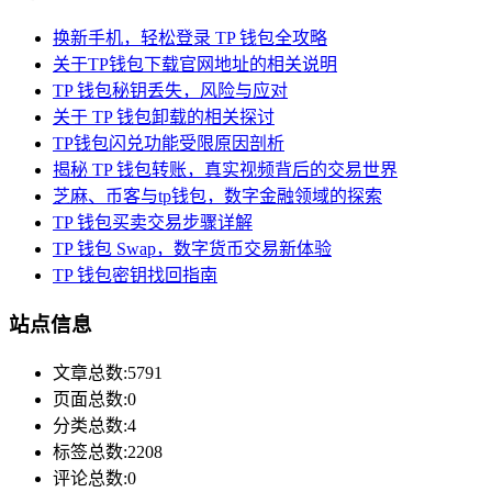
换新手机，轻松登录 TP 钱包全攻略
关于TP钱包下载官网地址的相关说明
TP 钱包秘钥丢失，风险与应对
关于 TP 钱包卸载的相关探讨
TP钱包闪兑功能受限原因剖析
揭秘 TP 钱包转账，真实视频背后的交易世界
芝麻、币客与tp钱包，数字金融领域的探索
TP 钱包买卖交易步骤详解
TP 钱包 Swap，数字货币交易新体验
TP 钱包密钥找回指南
站点信息
文章总数:5791
页面总数:0
分类总数:4
标签总数:2208
评论总数:0