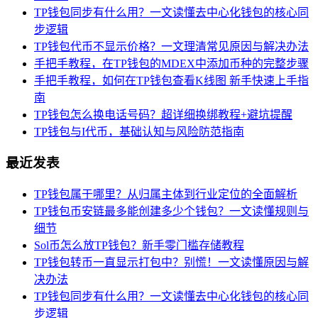
TP钱包同步有什么用？一文读懂去中心化钱包的核心同
步逻辑
TP钱包代币不显示价格？一文理清常见原因与解决办法
手把手教程，在TP钱包的MDEX中添加币种的完整步骤
手把手教程，如何在TP钱包查看K线图 新手快速上手指
南
TP钱包怎么换电话号码？超详细换绑教程+避坑提醒
TP钱包与I代币，基础认知与风险防范指南
最近发表
TP钱包属于哪里？从归属主体到行业定位的全面解析
TP钱包币安链最多能创建多少个钱包？一文读懂规则与
细节
Sol币怎么放TP钱包？新手零门槛存储教程
TP钱包转币一直显示打包中？别慌！一文读懂原因与解
决办法
TP钱包同步有什么用？一文读懂去中心化钱包的核心同
步逻辑