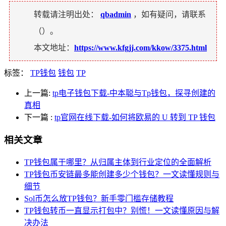
转载请注明出处：
qbadmin
，如有疑问，请联系
（
）。
本文地址：
https://www.kfgjj.com/kkow/3375.html
标签：
TP钱包
钱包
TP
上一篇:
tp电子钱包下载-中本聪与Tp钱包，探寻创建的
真相
下一篇
:
tp官网在线下载-如何将欧易的 U 转到 TP 钱包
相关文章
TP钱包属于哪里？从归属主体到行业定位的全面解析
TP钱包币安链最多能创建多少个钱包？一文读懂规则与
细节
Sol币怎么放TP钱包？新手零门槛存储教程
TP钱包转币一直显示打包中？别慌！一文读懂原因与解
决办法