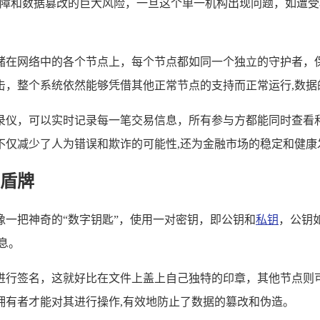
故障和数据篡改的巨大风险，一旦这个单一机构出现问题，如遭受
储在网络中的各个节点上，每个节点都如同一个独立的守护者，
击，整个系统依然能够凭借其他正常节点的支持而正常运行,数据
录仪，可以实时记录每一笔交易信息，所有参与方都能同时查看
不仅减少了人为错误和欺诈的可能性,还为金融市场的稳定和健康
盾牌
一把神奇的“数字钥匙”，使用一对密钥，即公钥和
私钥
，公钥
息。
进行签名，这就好比在文件上盖上自己独特的印章，其他节点则
拥有者才能对其进行操作,有效地防止了数据的篡改和伪造。