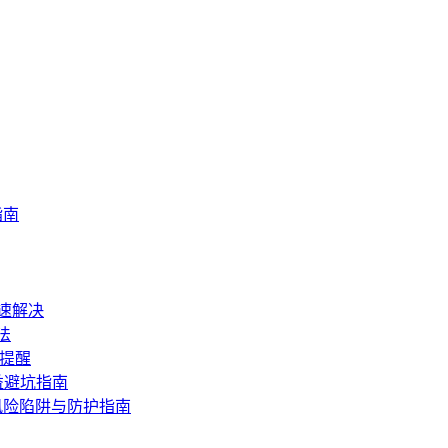
指南
速解决
法
坑提醒
益避坑指南
风险陷阱与防护指南