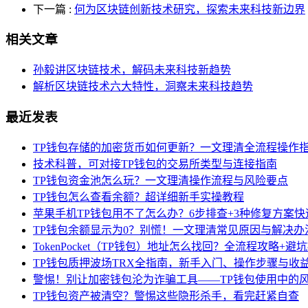
下一篇
:
何为区块链创新技术研究，探索未来科技新边界
相关文章
孙毅讲区块链技术，解码未来科技新趋势
解析区块链技术六大特性，洞察未来科技趋势
最近发表
TP钱包存储的加密货币如何更新？一文理清全流程操作
技术科普，可对接TP钱包的交易所类型与连接指南
TP钱包资金池怎么玩？一文理清操作流程与风险要点
TP钱包怎么查看余额？超详细新手实操教程
苹果手机TP钱包用不了怎么办？6步排查+3种修复方案快
TP钱包余额显示为0？别慌！一文理清常见原因与解决办
TokenPocket（TP钱包）地址怎么找回？全流程攻略+避
TP钱包质押波场TRX全指南，新手入门、操作步骤与收
警惕！别让加密钱包沦为诈骗工具——TP钱包使用中的
TP钱包资产被清空？警惕这些隐形杀手，看完赶紧自查