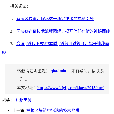
相关阅读：
1、
解密区块链，探索这一新兴技术的神秘面纱
2、
区块链存证技术流程图解，揭开信任存储的神秘面纱
3、
合法tp钱包下载-中本聪tp钱包测试视频，揭开神秘面
纱
转载请注明出处：
qbadmin
，如有疑问，请联系
（
）。
本文地址：
https://www.kfgjj.com/kkow/2915.html
标签：
神秘面纱
上一篇:
警惕区块链中犯法的技术陷阱