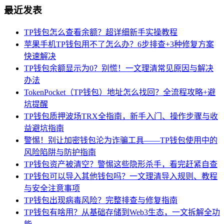
最近发表
TP钱包怎么查看余额？超详细新手实操教程
苹果手机TP钱包用不了怎么办？6步排查+3种修复方案
快速解决
TP钱包余额显示为0？别慌！一文理清常见原因与解决
办法
TokenPocket（TP钱包）地址怎么找回？全流程攻略+避
坑提醒
TP钱包质押波场TRX全指南，新手入门、操作步骤与收
益避坑指南
警惕！别让加密钱包沦为诈骗工具——TP钱包使用中的
风险陷阱与防护指南
TP钱包资产被清空？警惕这些隐形杀手，看完赶紧自查
TP钱包可以导入其他钱包吗？一文理清导入规则、教程
与安全注意事项
TP钱包出现病毒风险？完整排查与修复指南
TP钱包有啥用？从基础存储到Web3生态，一文拆解全功