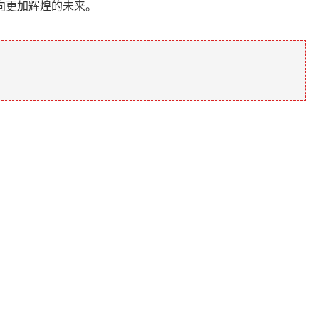
向更加辉煌的未来。