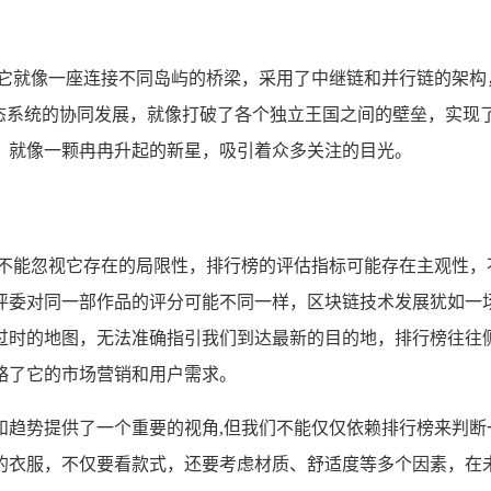
,它就像一座连接不同岛屿的桥梁，采用了中继链和并行链的架构
生态系统的协同发展，就像打破了各个独立王国之间的壁垒，实现
，就像一颗冉冉升起的新星，吸引着众多关注的目光。
也不能忽视它存在的局限性，排行榜的评估指标可能存在主观性，
评委对同一部作品的评分可能不同一样，区块链技术发展犹如一
过时的地图，无法准确指引我们到达最新的目的地，排行榜往往
略了它的市场营销和用户需求。
和趋势提供了一个重要的视角,但我们不能仅仅依赖排行榜来判断
的衣服，不仅要看款式，还要考虑材质、舒适度等多个因素，在