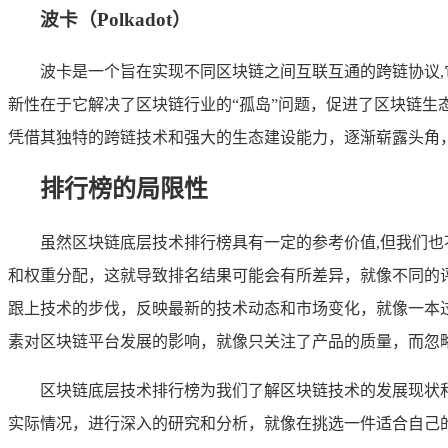
波卡（Polkadot）
波卡是一个旨在实现不同区块链之间互联互通的跨链协议
新性在于它解决了区块链行业的“孤岛”问题，促进了区块链
凭借其独特的跨链技术和强大的生态建设能力，逐渐崭露头角
排行榜的局限性
虽然区块链底层技术排行榜具有一定的参考价值,但我们
和权重分配，这就导致排名结果可能会有所差异，就像不同的
跟上技术的步伐，反映最新的技术动态和市场变化，就像一本
素对区块链平台发展的影响，就像只关注了产品的质量，而忽
区块链底层技术排行榜为我们了解区块链技术的发展现状
实际情况，进行深入的研究和分析，就像在挑选一件适合自己