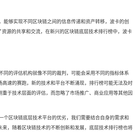
，能够实现不同区块链之间的信息传递和资产转移，波卡的创
了资源的共享和交流，在新兴的区块链底层技术排行榜中，波卡
不同的评估机构就像不同的裁判，可能会采用不同的指标体系
场高速的赛跑，新的技术和平台不断涌现，排行榜可能无法及时
侧重于技术层面的评估，而忽略了市场推广、商业应用等其他因
一个区块链底层技术平台的优劣，我们需要结合自身的需求和
未来，随着区块链技术的不断创新和发展，底层技术排行榜也将