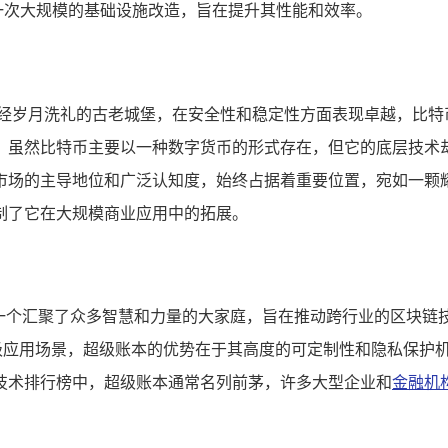
了一次大规模的基础设施改造，旨在提升其性能和效率。
经岁月洗礼的古老城堡，在安全性和稳定性方面表现卓越，比特
，虽然比特币主要以一种数字货币的形式存在，但它的底层技术
市场的主导地位和广泛认知度，始终占据着重要位置，宛如一颗
制了它在大规模商业应用中的拓展。
就像一个汇聚了众多智慧和力量的大家庭，旨在推动跨行业的区块链技
用于企业级应用场景，超级账本的优势在于其高度的可定制性和隐私
技术排行榜中，超级账本通常名列前茅，许多大型企业和
金融机