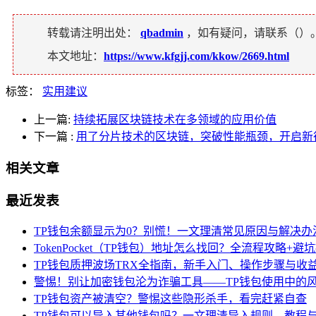
转载请注明出处：
qbadmin
，如有疑问，请联系（
）
本文地址：
https://www.kfgjj.com/kkow/2669.html
标签：
实用建议
上一篇:
持续拓展区块链技术在多领域的应用价值
下一篇
:
用了分片技术的区块链，突破性能瓶颈，开启新
相关文章
最近发表
TP钱包余额显示为0？别慌！一文理清常见原因与解决办
TokenPocket（TP钱包）地址怎么找回？全流程攻略+避
TP钱包质押波场TRX全指南，新手入门、操作步骤与收
警惕！别让加密钱包沦为诈骗工具——TP钱包使用中的
TP钱包资产被清空？警惕这些隐形杀手，看完赶紧自查
TP钱包可以导入其他钱包吗？一文理清导入规则、教程