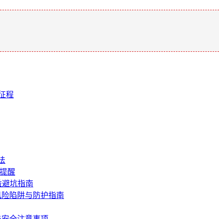
。
征程
法
坑提醒
益避坑指南
风险陷阱与防护指南
与安全注意事项