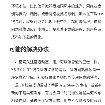
环境不佳，比如信号微弱得如同风中的烛光，网络速度
慢得像蜗牛爬行，或者网络被莫名限制，那么在下载 TP
钱包时，就很可能会出现下载中断、超时等情况，这些
问题就像调皮的小精灵，捣乱着下载的进程，给用户造
成不能下载的假象。
可能的解决办法
密切关注官方动态
：用户可以像忠诚的卫士一样，
密切关注 TP 钱包官方渠道的消息，官方网站就像是一
座信息的宝库，社交媒体账号则如同传递信息的使者，
一旦 TP 钱包成功通过了苹果 App Store 的审核，或者有
新的下载渠道发布，官方会第一时间通过这些渠道公布
相关信息，通过关注官方动态，用户不仅能够及时获取