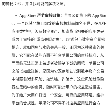
的神秘面纱，并寻找可能的解决之道。
App Store 严苛审核政策
：苹果公司旗下的 App Stor
e，一直以其严格且细致的审核机制而闻名于世，在众多
应用类型中，涉及数字资产、加密货币相关的应用更是
成为了审核的“重点关照对象”，TP 钱包与数字资产紧密
相连，就如同鱼与水的关系一般，正因为这种紧密的关
联，它可能在某些方面不符合苹果公司的审核标准，从
而面临无法正常上架或者被限制下载的困境，苹果公司
之所以如此谨慎，是因为它深刻地认识到数字资产交易
中潜藏着诸多风险，如洗钱、诈骗等，这些风险就像隐
藏在黑暗中的幽灵，随时可能对用户的权益造成侵害，
为了给广大用户打造一个安全、可靠的应用环境，维护
平台的合规性，苹果公司不得不对这类应用进行全方