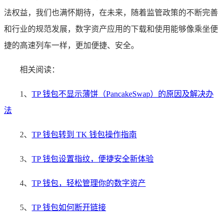
法权益，我们也满怀期待，在未来，随着监管政策的不断完善
和行业的规范发展，数字资产应用的下载和使用能够像乘坐便
捷的高速列车一样，更加便捷、安全。
相关阅读：
1、
TP 钱包不显示薄饼（PancakeSwap）的原因及解决办
法
2、
TP 钱包转到 TK 钱包操作指南
3、
TP 钱包设置指纹，便捷安全新体验
4、
TP 钱包，轻松管理你的数字资产
5、
TP 钱包如何断开链接