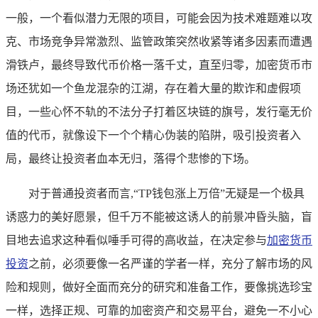
一般，一个看似潜力无限的项目，可能会因为技术难题难以攻
克、市场竞争异常激烈、监管政策突然收紧等诸多因素而遭遇
滑铁卢，最终导致代币价格一落千丈，直至归零，加密货币市
场还犹如一个鱼龙混杂的江湖，存在着大量的欺诈和虚假项
目，一些心怀不轨的不法分子打着区块链的旗号，发行毫无价
值的代币，就像设下一个个精心伪装的陷阱，吸引投资者入
局，最终让投资者血本无归，落得个悲惨的下场。
对于普通投资者而言,“TP钱包涨上万倍”无疑是一个极具
诱惑力的美好愿景，但千万不能被这诱人的前景冲昏头脑，盲
目地去追求这种看似唾手可得的高收益，在决定参与
加密货币
投资
之前，必须要像一名严谨的学者一样，充分了解市场的风
险和规则，做好全面而充分的研究和准备工作，要像挑选珍宝
一样，选择正规、可靠的加密资产和交易平台，避免一不小心