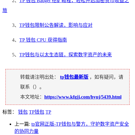
2、
TP 钱包 Badger 挖矿教程，轻松开启加密货币收益之
旅
3、
TP钱包限制公告解读，影响与应对
4、
TP 钱包 CPU 获得指南
5、
TP钱包与以太生态链，探索数字资产的未来
转载请注明出处：
tp钱包最新版
，如有疑问，请
联系（
）。
本文地址：
https://www.kfgjj.com/hyuj/5439.html
标签：
钱包
TP钱包
TP
上一篇:
tp官网正版-TP钱包与警方，守护数字资产安全
的协同力量