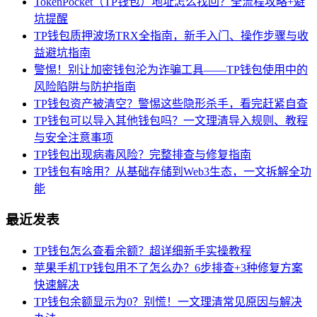
TokenPocket（TP钱包）地址怎么找回？全流程攻略+避
坑提醒
TP钱包质押波场TRX全指南，新手入门、操作步骤与收
益避坑指南
警惕！别让加密钱包沦为诈骗工具——TP钱包使用中的
风险陷阱与防护指南
TP钱包资产被清空？警惕这些隐形杀手，看完赶紧自查
TP钱包可以导入其他钱包吗？一文理清导入规则、教程
与安全注意事项
TP钱包出现病毒风险？完整排查与修复指南
TP钱包有啥用？从基础存储到Web3生态，一文拆解全功
能
最近发表
TP钱包怎么查看余额？超详细新手实操教程
苹果手机TP钱包用不了怎么办？6步排查+3种修复方案
快速解决
TP钱包余额显示为0？别慌！一文理清常见原因与解决