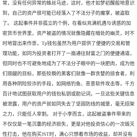
常，没有任何异常的蛛丝马迹，这时，他才如梦初醒般地意识
到，自己的资产很可能已经落入了不法分子的魔掌，被盗取
了。 这起事件并非孤立的个例，在看似充满机遇与诱惑的加
密货币世界里，资产被盗的情况就像隐藏在暗处的幽灵，时不
时地冒出来作祟，Tp钱包虽然为用户提供了便捷的交易和管
理功能，如同为投资者打开了一扇通往财富之门的便捷通道，
但同时也不可避免地成为了不法分子眼中的一块肥肉，成为他
们觊觎的目标，那些狡猾的黑客们就像一群贪婪的掠食者，利
用各种阴险狡诈的手段，如网络钓鱼、恶意软件攻击等，千方
百计地试图获取用户的钱包私钥或助记词，一旦这些关键信息
被泄露，用户的资产就如同失去了坚固防线的城堡，毫无招架
之力，只能任人宰割。 对于小李而言，这起被盗事件带来的
不仅仅是一笔沉重的经济损失，更是对他投资信心的一次毁灭
性打击，他在购买JST时，满心只想着市场的收益，却并没有