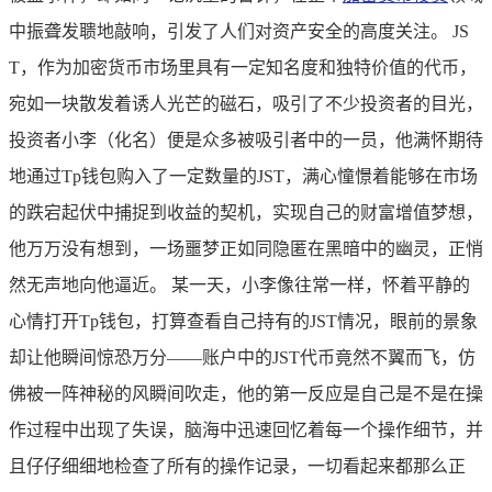
中振聋发聩地敲响，引发了人们对资产安全的高度关注。 JS
T，作为加密货币市场里具有一定知名度和独特价值的代币，
宛如一块散发着诱人光芒的磁石，吸引了不少投资者的目光，
投资者小李（化名）便是众多被吸引者中的一员，他满怀期待
地通过Tp钱包购入了一定数量的JST，满心憧憬着能够在市场
的跌宕起伏中捕捉到收益的契机，实现自己的财富增值梦想，
他万万没有想到，一场噩梦正如同隐匿在黑暗中的幽灵，正悄
然无声地向他逼近。 某一天，小李像往常一样，怀着平静的
心情打开Tp钱包，打算查看自己持有的JST情况，眼前的景象
却让他瞬间惊恐万分——账户中的JST代币竟然不翼而飞，仿
佛被一阵神秘的风瞬间吹走，他的第一反应是自己是不是在操
作过程中出现了失误，脑海中迅速回忆着每一个操作细节，并
且仔仔细细地检查了所有的操作记录，一切看起来都那么正