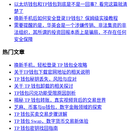
以太坊钱包和TP钱包到底是不是一回事？看完这篇就清
楚了
换新手机后如何安全登录TP钱包？保姆级实操教程
需要提醒的是，华英会是一个涉嫌传销、非法集资的非
法组织，其所谓的投资回报本质上是骗局，不存在任何
安全保障
热门文章
换新手机，轻松登录 TP 钱包全攻略
关于TP钱包下载官网地址的相关说明
TP 钱包秘钥丢失，风险与应对
关于 TP 钱包卸载的相关探讨
TP钱包闪兑功能受限原因剖析
揭秘 TP 钱包转账，真实视频背后的交易世界
芝麻、币客与tp钱包，数字金融领域的探索
TP 钱包买卖交易步骤详解
TP 钱包 Swap，数字货币交易新体验
TP 钱包密钥找回指南