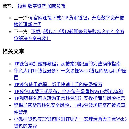
标签：
钱包
数字资产
加密货币
上一篇:
tp官网连接下载-TP 货币钱包，开启数字资产便
捷管理新时代
下一篇
:
下载tp钱包-TP钱包转账签名失败怎么办？全方
位解决方案来袭！
相关文章
TP钱包添加露娜教程，从搜索到配置的完整操作指南
什么人用TP钱包最多？一文读懂Web3钱包的核心用户圈
层
TP钱包使用教程，新手快速上手的完整指南
TP钱包1.9版正式发布，全方位升级重构Web3钱包体验
TP观察钱包可以转为正常钱包吗？实操指南与风险提示
警惕加密货币钱包安全风险，TP钱包波场链资产被盗事
件警示
小狐狸钱包与TP钱包区别在哪？一文理清两大主流Web3
钱包的差异