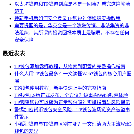
以太坊钱包和TP钱包到底是不是一回事？看完这篇就清
楚了
换新手机后如何安全登录TP钱包？保姆级实操教程
需要提醒的是，华英会是一个涉嫌传销、非法集资的非
法组织，其所谓的投资回报本质上是骗局，不存在任何
安全保障
最近发表
TP钱包添加露娜教程，从搜索到配置的完整操作指南
什么人用TP钱包最多？一文读懂Web3钱包的核心用户圈
层
TP钱包使用教程，新手快速上手的完整指南
TP钱包1.9版正式发布，全方位升级重构Web3钱包体验
TP观察钱包可以转为正常钱包吗？实操指南与风险提示
警惕加密货币钱包安全风险，TP钱包波场链资产被盗事
件警示
小狐狸钱包与TP钱包区别在哪？一文理清两大主流Web3
钱包的差异