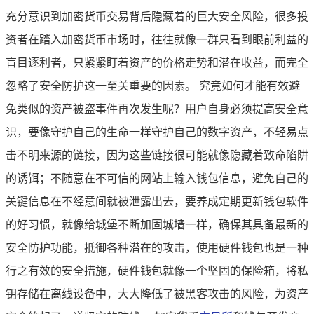
充分意识到加密货币交易背后隐藏着的巨大安全风险，很多投
资者在踏入加密货币市场时，往往就像一群只看到眼前利益的
盲目逐利者，只紧紧盯着资产的价格走势和潜在收益，而完全
忽略了安全防护这一至关重要的因素。 究竟如何才能有效避
免类似的资产被盗事件再次发生呢？用户自身必须提高安全意
识，要像守护自己的生命一样守护自己的数字资产，不轻易点
击不明来源的链接，因为这些链接很可能就像隐藏着致命陷阱
的诱饵；不随意在不可信的网站上输入钱包信息，避免自己的
关键信息在不经意间就被泄露出去，要养成定期更新钱包软件
的好习惯，就像给城堡不断加固城墙一样，确保其具备最新的
安全防护功能，抵御各种潜在的攻击，使用硬件钱包也是一种
行之有效的安全措施，硬件钱包就像一个坚固的保险箱，将私
钥存储在离线设备中，大大降低了被黑客攻击的风险，为资产