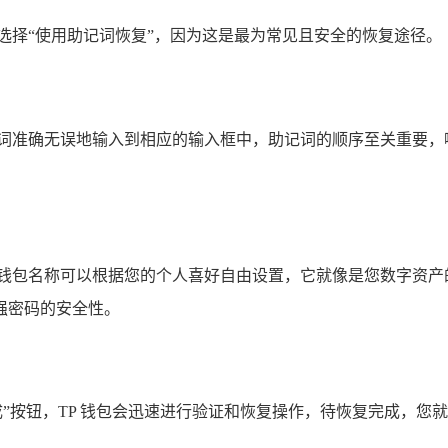
选择“使用助记词恢复”，因为这是最为常见且安全的恢复途径。
记词准确无误地输入到相应的输入框中，助记词的顺序至关重要，
，钱包名称可以根据您的个人喜好自由设置，它就像是您数字资产
强密码的安全性。
成”按钮，TP 钱包会迅速进行验证和恢复操作，待恢复完成，您