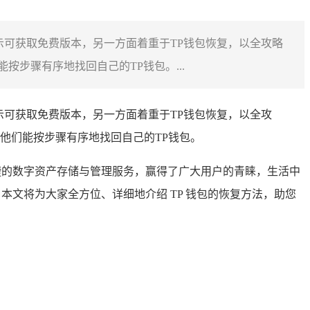
示可获取免费版本，另一方面着重于TP钱包恢复，以全攻略
步骤有序地找回自己的TP钱包。...
示可获取免费版本，另一方面着重于TP钱包恢复，以全攻
他们能按步骤有序地找回自己的TP钱包。
捷的数字资产存储与管理服务，赢得了广大用户的青睐，生活中
本文将为大家全方位、详细地介绍 TP 钱包的恢复方法，助您