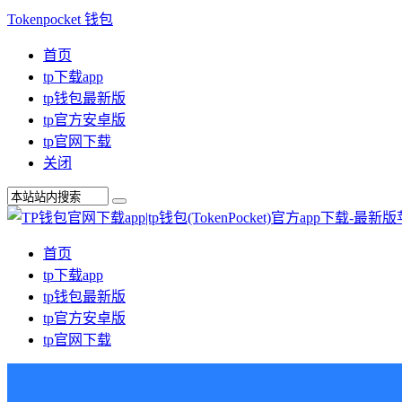
Tokenpocket 钱包
首页
tp下载app
tp钱包最新版
tp官方安卓版
tp官网下载
关闭
首页
tp下载app
tp钱包最新版
tp官方安卓版
tp官网下载