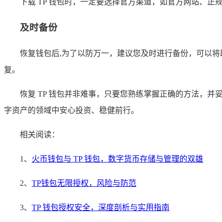
下载 TP 钱包时，一定要选择官方渠道，如官方网站、
及时备份
恢复钱包后,为了以防万一，建议您及时进行备份，可以将
复。
恢复 TP 钱包并非难事，只要您熟练掌握正确的方法，并
字资产的领域中安心投资、稳健前行。
相关阅读：
1、
火币钱包与 TP 钱包，数字货币存储与管理的双雄
2、
TP钱包无限授权，风险与防范
3、
TP 钱包授权安全，深度剖析与实用指南