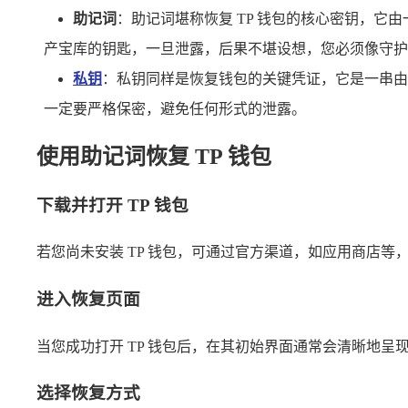
助记词
：助记词堪称恢复 TP 钱包的核心密钥，
产宝库的钥匙，一旦泄露，后果不堪设想，您必须像守护
私钥
：私钥同样是恢复钱包的关键凭证，它是一串由
一定要严格保密，避免任何形式的泄露。
使用助记词恢复 TP 钱包
下载并打开 TP 钱包
若您尚未安装 TP 钱包，可通过官方渠道，如应用商店等
进入恢复页面
当您成功打开 TP 钱包后，在其初始界面通常会清晰地
选择恢复方式