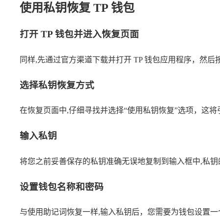
使用私钥恢复 TP 钱包
打开 TP 钱包并进入恢复页面
同样,先通过官方渠道下载并打开 TP 钱包应用程序，然
选择私钥恢复方式
在恢复页面中,仔细寻找并选择“使用私钥恢复”选项，这
输入私钥
将您之前妥善保存的私钥准确无误地复制到输入框中,私
设置钱包名称和密码
与使用助记词恢复一样,输入私钥后，您需要为钱包设置