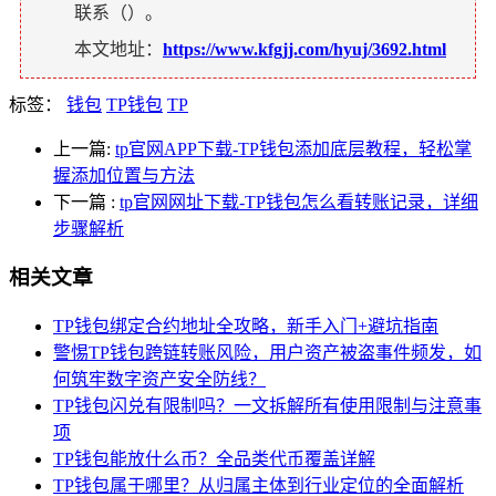
联系（
）。
本文地址：
https://www.kfgjj.com/hyuj/3692.html
标签：
钱包
TP钱包
TP
上一篇:
tp官网APP下载-TP钱包添加底层教程，轻松掌
握添加位置与方法
下一篇
:
tp官网网址下载-TP钱包怎么看转账记录，详细
步骤解析
相关文章
TP钱包绑定合约地址全攻略，新手入门+避坑指南
警惕TP钱包跨链转账风险，用户资产被盗事件频发，如
何筑牢数字资产安全防线？
TP钱包闪兑有限制吗？一文拆解所有使用限制与注意事
项
TP钱包能放什么币？全品类代币覆盖详解
TP钱包属于哪里？从归属主体到行业定位的全面解析