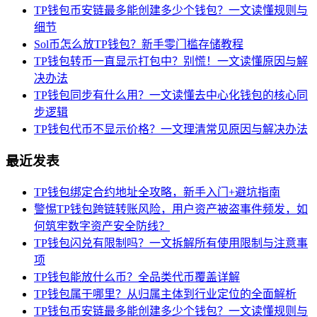
TP钱包币安链最多能创建多少个钱包？一文读懂规则与
细节
Sol币怎么放TP钱包？新手零门槛存储教程
TP钱包转币一直显示打包中？别慌！一文读懂原因与解
决办法
TP钱包同步有什么用？一文读懂去中心化钱包的核心同
步逻辑
TP钱包代币不显示价格？一文理清常见原因与解决办法
最近发表
TP钱包绑定合约地址全攻略，新手入门+避坑指南
警惕TP钱包跨链转账风险，用户资产被盗事件频发，如
何筑牢数字资产安全防线？
TP钱包闪兑有限制吗？一文拆解所有使用限制与注意事
项
TP钱包能放什么币？全品类代币覆盖详解
TP钱包属于哪里？从归属主体到行业定位的全面解析
TP钱包币安链最多能创建多少个钱包？一文读懂规则与