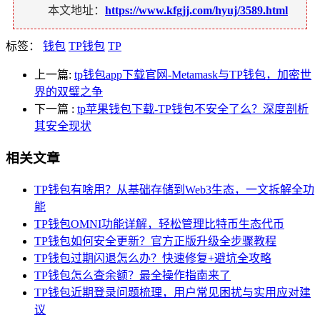
本文地址：
https://www.kfgjj.com/hyuj/3589.html
标签：
钱包
TP钱包
TP
上一篇:
tp钱包app下载官网-Metamask与TP钱包，加密世
界的双璧之争
下一篇
:
tp苹果钱包下载-TP钱包不安全了么？深度剖析
其安全现状
相关文章
TP钱包有啥用？从基础存储到Web3生态，一文拆解全功
能
TP钱包OMNI功能详解，轻松管理比特币生态代币
TP钱包如何安全更新？官方正版升级全步骤教程
TP钱包过期闪退怎么办？快速修复+避坑全攻略
TP钱包怎么查余额？最全操作指南来了
TP钱包近期登录问题梳理，用户常见困扰与实用应对建
议