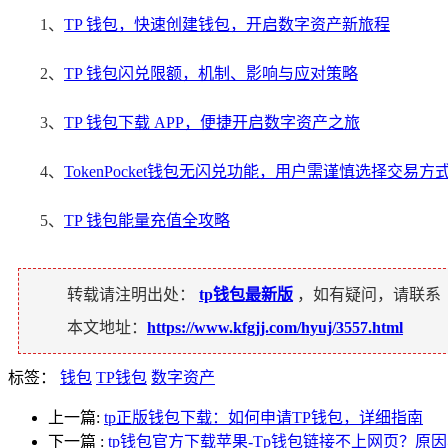
1、
TP 钱包，快速创建钱包，开启数字资产新旅程
2、
TP 钱包闪兑限额，机制、影响与应对策略
3、
TP 钱包下载 APP，便捷开启数字资产之旅
4、
TokenPocket钱包无闪兑功能，用户需谨慎选择交易方
5、
TP 钱包能量充值全攻略
转载请注明出处：
tp钱包最新版
，如有疑问，请联系
本文地址：
https://www.kfgjj.com/hyuj/3557.html
标签：
钱包
TP钱包
数字资产
上一篇:
tp正版钱包下载：如何申请TP钱包，详细指南
下一篇
:
tp钱包官方下载苹果-Tp钱包链接不上网页？原