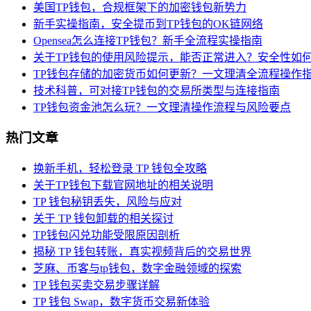
美国TP钱包，合规框架下的加密钱包新势力
新手实操指南，安全提币到TP钱包的OK链网络
Opensea怎么连接TP钱包？新手全流程实操指南
关于TP钱包的使用风险提示，能否正常进入？安全性如
TP钱包存储的加密货币如何更新？一文理清全流程操作
技术科普，可对接TP钱包的交易所类型与连接指南
TP钱包资金池怎么玩？一文理清操作流程与风险要点
热门文章
换新手机，轻松登录 TP 钱包全攻略
关于TP钱包下载官网地址的相关说明
TP 钱包秘钥丢失，风险与应对
关于 TP 钱包卸载的相关探讨
TP钱包闪兑功能受限原因剖析
揭秘 TP 钱包转账，真实视频背后的交易世界
芝麻、币客与tp钱包，数字金融领域的探索
TP 钱包买卖交易步骤详解
TP 钱包 Swap，数字货币交易新体验