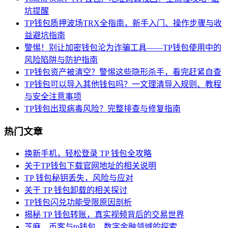
坑提醒
TP钱包质押波场TRX全指南，新手入门、操作步骤与收
益避坑指南
警惕！别让加密钱包沦为诈骗工具——TP钱包使用中的
风险陷阱与防护指南
TP钱包资产被清空？警惕这些隐形杀手，看完赶紧自查
TP钱包可以导入其他钱包吗？一文理清导入规则、教程
与安全注意事项
TP钱包出现病毒风险？完整排查与修复指南
热门文章
换新手机，轻松登录 TP 钱包全攻略
关于TP钱包下载官网地址的相关说明
TP 钱包秘钥丢失，风险与应对
关于 TP 钱包卸载的相关探讨
TP钱包闪兑功能受限原因剖析
揭秘 TP 钱包转账，真实视频背后的交易世界
芝麻、币客与tp钱包，数字金融领域的探索