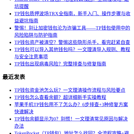
坑提醒
TP钱包质押波场TRX全指南，新手入门、操作步骤与收
益避坑指南
警惕！别让加密钱包沦为诈骗工具——TP钱包使用中的
风险陷阱与防护指南
TP钱包资产被清空？警惕这些隐形杀手，看完赶紧自查
TP钱包可以导入其他钱包吗？一文理清导入规则、教程
与安全注意事项
TP钱包出现病毒风险？完整排查与修复指南
最近发表
TP钱包资金池怎么玩？一文理清操作流程与风险要点
TP钱包怎么查看余额？超详细新手实操教程
苹果手机TP钱包用不了怎么办？6步排查+3种修复方案
快速解决
TP钱包余额显示为0？别慌！一文理清常见原因与解决
办法
TokenPocket（TP钱包）地址怎么找回？全流程攻略+避