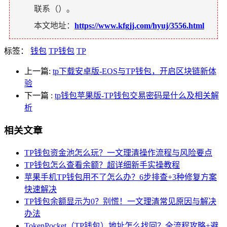
联系（
）。
本文地址：
https://www.kfgjj.com/hyuj/3556.html
标签：
钱包
TP钱包
TP
上一篇:
tp下载安卓版-EOS与TP钱包，开启区块链新体
验
下一篇
:
tp钱包苹果版-TP钱包交易密码是什么及相关解
析
相关文章
TP钱包资金池怎么玩？一文理清操作流程与风险要点
TP钱包怎么查看余额？超详细新手实操教程
苹果手机TP钱包用不了怎么办？6步排查+3种修复方案
快速解决
TP钱包余额显示为0？别慌！一文理清常见原因与解决
办法
TokenPocket（TP钱包）地址怎么找回？全流程攻略+避