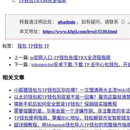
5、
TP钱包TRX购买全指南
转载请注明出处：
qbadmin
，如有疑问，请联系（
）
本文地址：
https://www.kfgjj.com/hyuj/3530.html
标签：
钱包
TP钱包
TP
上一篇:
tp官网入口-TP钱包充值TRX全流程指南
下一篇
:
tokenpocket安卓下载-下载 TP 去中心化钱
相关文章
小狐狸钱包与TP钱包区别在哪？一文理清两大主流Web3
以太坊钱包和TP钱包到底是不是一回事？看完这篇就清
换新手机后如何安全登录TP钱包？保姆级实操教程
需要提醒的是，华英会是一个涉嫌传销、非法集资的非法
TP钱包使用指南，掌握BSC地址，轻松解锁币安智能链
超详细教程，将Metamask钱包导入TP钱包的完整操作指