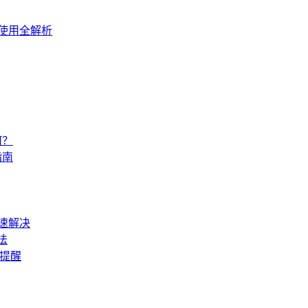
与使用全解析
何？
指南
速解决
法
坑提醒