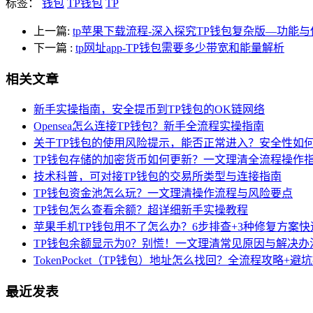
标签：
钱包
TP钱包
TP
上一篇:
tp苹果下载流程-深入探究TP钱包复杂版—功能
下一篇
:
tp网址app-TP钱包需要多少带宽和能量解析
相关文章
新手实操指南，安全提币到TP钱包的OK链网络
Opensea怎么连接TP钱包？新手全流程实操指南
关于TP钱包的使用风险提示，能否正常进入？安全性如
TP钱包存储的加密货币如何更新？一文理清全流程操作
技术科普，可对接TP钱包的交易所类型与连接指南
TP钱包资金池怎么玩？一文理清操作流程与风险要点
TP钱包怎么查看余额？超详细新手实操教程
苹果手机TP钱包用不了怎么办？6步排查+3种修复方案快
TP钱包余额显示为0？别慌！一文理清常见原因与解决办
TokenPocket（TP钱包）地址怎么找回？全流程攻略+避
最近发表