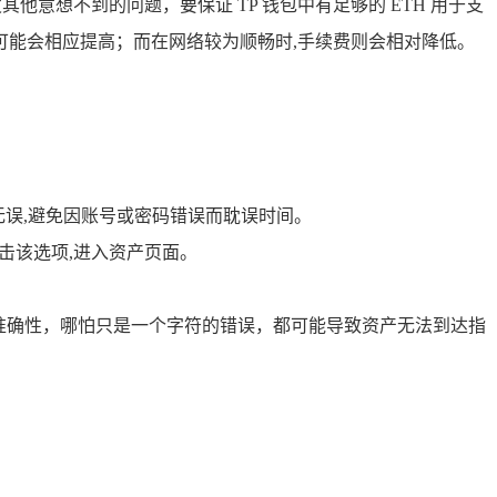
意想不到的问题，要保证 TP 钱包中有足够的 ETH 用于支
能会相应提高；而在网络较为顺畅时,手续费则会相对降低。
无误,避免因账号或密码错误而耽误时间。
击该选项,进入资产页面。
的准确性，哪怕只是一个字符的错误，都可能导致资产无法到达指
。