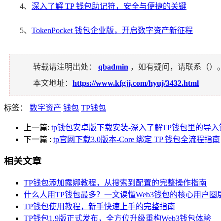
4、
深入了解 TP 钱包助记符，安全与便捷的关键
5、
TokenPocket 钱包企业版，开启数字资产新征程
转载请注明出处：
qbadmin
，如有疑问，请联系（
）
本文地址：
https://www.kfgjj.com/hyuj/3432.html
标签：
数字资产
钱包
TP钱包
上一篇:
tp钱包安卓版下载安装-深入了解TP钱包里的导
下一篇
:
tp官网下载3.0版本-Core 绑定 TP 钱包全流程指南
相关文章
TP钱包添加露娜教程，从搜索到配置的完整操作指南
什么人用TP钱包最多？一文读懂Web3钱包的核心用户圈
TP钱包使用教程，新手快速上手的完整指南
TP钱包1.9版正式发布，全方位升级重构Web3钱包体验