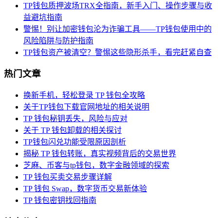
TP钱包质押波场TRX全指南，新手入门、操作步骤与收
益避坑指南
警惕！别让加密钱包沦为诈骗工具——TP钱包使用中的
风险陷阱与防护指南
TP钱包资产被清空？警惕这些隐形杀手，看完赶紧自查
热门文章
换新手机，轻松登录 TP 钱包全攻略
关于TP钱包下载官网地址的相关说明
TP 钱包秘钥丢失，风险与应对
关于 TP 钱包卸载的相关探讨
TP钱包闪兑功能受限原因剖析
揭秘 TP 钱包转账，真实视频背后的交易世界
芝麻、币客与tp钱包，数字金融领域的探索
TP 钱包买卖交易步骤详解
TP 钱包 Swap，数字货币交易新体验
TP 钱包密钥找回指南