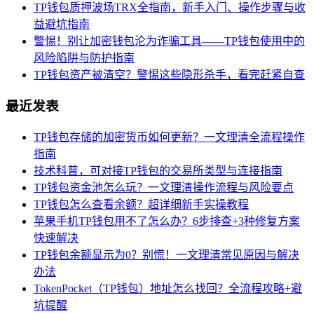
TP钱包质押波场TRX全指南，新手入门、操作步骤与收
益避坑指南
警惕！别让加密钱包沦为诈骗工具——TP钱包使用中的
风险陷阱与防护指南
TP钱包资产被清空？警惕这些隐形杀手，看完赶紧自查
最近发表
TP钱包存储的加密货币如何更新？一文理清全流程操作
指南
技术科普，可对接TP钱包的交易所类型与连接指南
TP钱包资金池怎么玩？一文理清操作流程与风险要点
TP钱包怎么查看余额？超详细新手实操教程
苹果手机TP钱包用不了怎么办？6步排查+3种修复方案
快速解决
TP钱包余额显示为0？别慌！一文理清常见原因与解决
办法
TokenPocket（TP钱包）地址怎么找回？全流程攻略+避
坑提醒