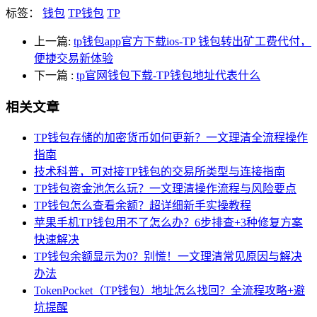
标签：
钱包
TP钱包
TP
上一篇:
tp钱包app官方下载ios-TP 钱包转出矿工费代付，
便捷交易新体验
下一篇
:
tp官网钱包下载-TP钱包地址代表什么
相关文章
TP钱包存储的加密货币如何更新？一文理清全流程操作
指南
技术科普，可对接TP钱包的交易所类型与连接指南
TP钱包资金池怎么玩？一文理清操作流程与风险要点
TP钱包怎么查看余额？超详细新手实操教程
苹果手机TP钱包用不了怎么办？6步排查+3种修复方案
快速解决
TP钱包余额显示为0？别慌！一文理清常见原因与解决
办法
TokenPocket（TP钱包）地址怎么找回？全流程攻略+避
坑提醒