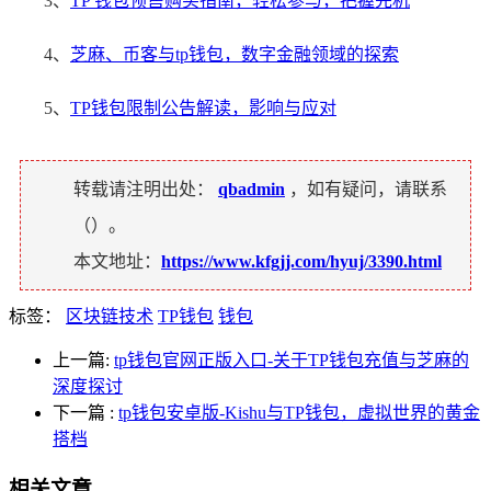
3、
TP 钱包预售购买指南，轻松参与，把握先机
4、
芝麻、币客与tp钱包，数字金融领域的探索
5、
TP钱包限制公告解读，影响与应对
转载请注明出处：
qbadmin
，如有疑问，请联系
（
）。
本文地址：
https://www.kfgjj.com/hyuj/3390.html
标签：
区块链技术
TP钱包
钱包
上一篇:
tp钱包官网正版入口-关于TP钱包充值与芝麻的
深度探讨
下一篇
:
tp钱包安卓版-Kishu与TP钱包，虚拟世界的黄金
搭档
相关文章