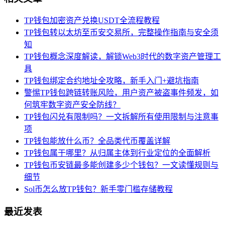
TP钱包加密资产兑换USDT全流程教程
TP钱包转以太坊至币安交易所，完整操作指南与安全须
知
TP钱包概念深度解读，解锁Web3时代的数字资产管理工
具
TP钱包绑定合约地址全攻略，新手入门+避坑指南
警惕TP钱包跨链转账风险，用户资产被盗事件频发，如
何筑牢数字资产安全防线？
TP钱包闪兑有限制吗？一文拆解所有使用限制与注意事
项
TP钱包能放什么币？全品类代币覆盖详解
TP钱包属于哪里？从归属主体到行业定位的全面解析
TP钱包币安链最多能创建多少个钱包？一文读懂规则与
细节
Sol币怎么放TP钱包？新手零门槛存储教程
最近发表