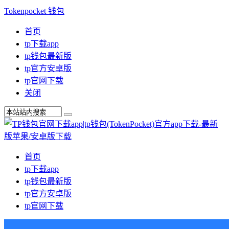
Tokenpocket 钱包
首页
tp下载app
tp钱包最新版
tp官方安卓版
tp官网下载
关闭
首页
tp下载app
tp钱包最新版
tp官方安卓版
tp官网下载