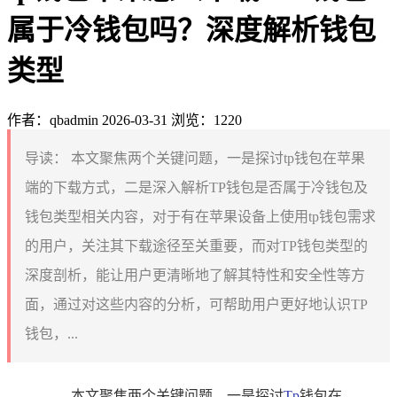
属于冷钱包吗？深度解析钱包
类型
作者：qbadmin
2026-03-31
浏览：1220
导读：
本文聚焦两个关键问题，一是探讨tp钱包在苹果
端的下载方式，二是深入解析TP钱包是否属于冷钱包及
钱包类型相关内容，对于有在苹果设备上使用tp钱包需求
的用户，关注其下载途径至关重要，而对TP钱包类型的
深度剖析，能让用户更清晰地了解其特性和安全性等方
面，通过对这些内容的分析，可帮助用户更好地认识TP
钱包，...
本文聚焦两个关键问题，一是探讨
Tp
钱包在