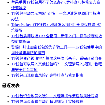
苹果手机TP钱包用不了怎么办？6步排查+3种修复方案
快速解决
TP钱包余额显示为0？别慌！一文理清常见原因与解决
办法
TokenPocket（TP钱包）地址怎么找回？全流程攻略+避
坑提醒
TP钱包质押波场TRX全指南，新手入门、操作步骤与收
益避坑指南
警惕！别让加密钱包沦为诈骗工具——TP钱包使用中的
风险陷阱与防护指南
TP钱包资产被清空？警惕这些隐形杀手，看完赶紧自查
TP钱包可以导入其他钱包吗？一文理清导入规则、教程
与安全注意事项
TP钱包出现病毒风险？完整排查与修复指南
最近发表
TP钱包资金池怎么玩？一文理清操作流程与风险要点
TP钱包怎么查看余额？超详细新手实操教程