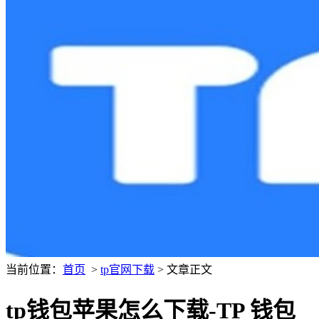
当前位置：
首页
>
tp官网下载
> 文章正文
tp钱包苹果怎么下载-TP 钱包