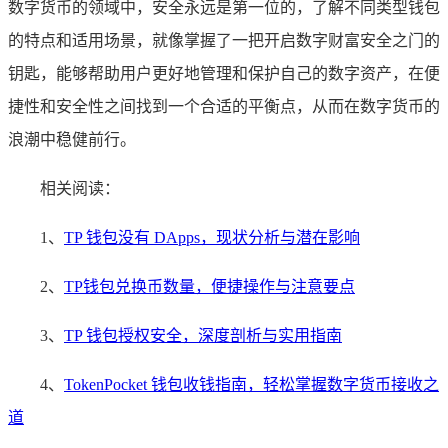
数字货币的领域中，安全永远是第一位的，了解不同类型钱包
的特点和适用场景，就像掌握了一把开启数字财富安全之门的
钥匙，能够帮助用户更好地管理和保护自己的数字资产，在便
捷性和安全性之间找到一个合适的平衡点，从而在数字货币的
浪潮中稳健前行。
相关阅读：
1、
TP 钱包没有 DApps，现状分析与潜在影响
2、
TP钱包兑换币数量，便捷操作与注意要点
3、
TP 钱包授权安全，深度剖析与实用指南
4、
TokenPocket 钱包收钱指南，轻松掌握数字货币接收之
道