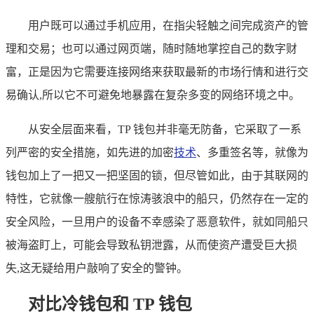
用户既可以通过手机应用，在指尖轻触之间完成资产的管
理和交易；也可以通过网页端，随时随地掌控自己的数字财
富，正是因为它需要连接网络来获取最新的市场行情和进行交
易确认,所以它不可避免地暴露在复杂多变的网络环境之中。
从安全层面来看，TP 钱包并非毫无防备，它采取了一系
列严密的安全措施，如先进的加密
技术
、多重签名等，就像为
钱包加上了一把又一把坚固的锁，但尽管如此，由于其联网的
特性，它就像一艘航行在惊涛骇浪中的船只，仍然存在一定的
安全风险，一旦用户的设备不幸感染了恶意软件，就如同船只
被海盗盯上，可能会导致私钥泄露，从而使资产遭受巨大损
失,这无疑给用户敲响了安全的警钟。
对比冷钱包和 TP 钱包