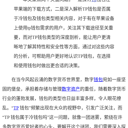
苹果端的下载方式，二是深入解析TP钱包是否属
于冷钱包及钱包类型相关内容，对于有在苹果设备
上使用tp钱包需求的用户，关注其下载途径至关重
要，而对TP钱包类型的深度剖析，能让用户更清
晰地了解其特性和安全性等方面，通过对这些内容
的分析，可帮助用户更好地认识TP钱包，在选择
和使用钱包时做出更合适的决策。
在当今风起云涌的数字货币世界里，数字
钱包
宛如一座坚
固的堡垒，承担着存储与管理
数字资产
的重任，随着数字货币
行业的蓬勃发展，钱包的类型也日益丰富多样，令人眼花缭
乱。“
TP
钱包”频繁出现在大众的视野中，引发广泛关注，而
“TP 钱包属于冷钱包吗”这一问题，就像一团迷雾，萦绕在许
多数字货币爱好者的心头，要解开这个谜团，我们需要深入探