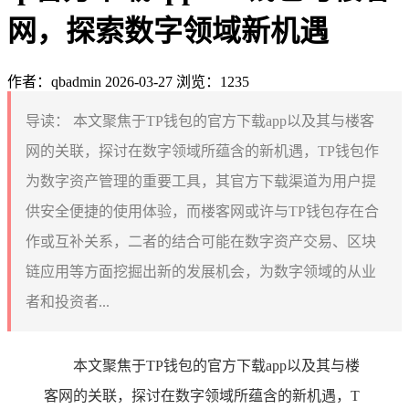
网，探索数字领域新机遇
作者：qbadmin
2026-03-27
浏览：1235
导读：
本文聚焦于TP钱包的官方下载app以及其与楼客
网的关联，探讨在数字领域所蕴含的新机遇，TP钱包作
为数字资产管理的重要工具，其官方下载渠道为用户提
供安全便捷的使用体验，而楼客网或许与TP钱包存在合
作或互补关系，二者的结合可能在数字资产交易、区块
链应用等方面挖掘出新的发展机会，为数字领域的从业
者和投资者...
本文聚焦于TP钱包的官方下载app以及其与楼
客网的关联，探讨在数字领域所蕴含的新机遇，T