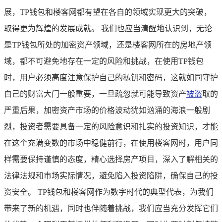
展，TP钱包和楼客网都有望在各自的领域实现更大的突破，
取得更为辉煌的发展成就。 我们也应当清醒地认识到，无论
是TP钱包所处的加密资产领域，还是楼客网所在的房地产领
域，都不可避免地存在一定的风险和挑战，在使用TP钱包
时，用户必须高度注意保护自己的私钥和密码，这就如同守护
自己的财富大门一般重要，一旦疏忽就可能导致资产
被盗
取的
严重后果，加密资产市场的价格波动犹如汹涌的海浪一般剧
烈，投资者需要具备一定的风险意识和扎实的投资知识，才能
在这个充满变数的市场中稳健前行，在使用楼客网时，用户同
样需要保持谨慎的态度，精心选择房产项目，深入了解相关的
法律法规和市场实际情况，避免陷入投资陷阱，确保自己的投
资安全。 TP钱包和楼客网作为数字时代的典型代表，为我们
带来了新的机遇，同时也伴随着挑战，我们应当充分发挥它们