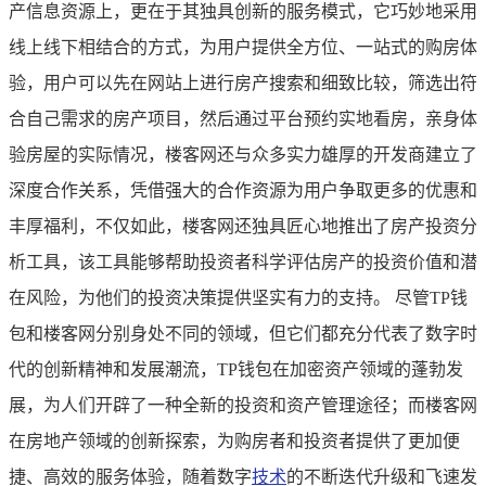
产信息资源上，更在于其独具创新的服务模式，它巧妙地采用
线上线下相结合的方式，为用户提供全方位、一站式的购房体
验，用户可以先在网站上进行房产搜索和细致比较，筛选出符
合自己需求的房产项目，然后通过平台预约实地看房，亲身体
验房屋的实际情况，楼客网还与众多实力雄厚的开发商建立了
深度合作关系，凭借强大的合作资源为用户争取更多的优惠和
丰厚福利，不仅如此，楼客网还独具匠心地推出了房产投资分
析工具，该工具能够帮助投资者科学评估房产的投资价值和潜
在风险，为他们的投资决策提供坚实有力的支持。 尽管TP钱
包和楼客网分别身处不同的领域，但它们都充分代表了数字时
代的创新精神和发展潮流，TP钱包在加密资产领域的蓬勃发
展，为人们开辟了一种全新的投资和资产管理途径；而楼客网
在房地产领域的创新探索，为购房者和投资者提供了更加便
捷、高效的服务体验，随着数字
技术
的不断迭代升级和飞速发