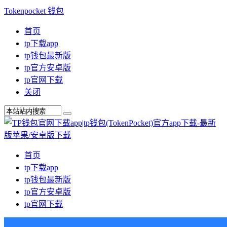
Tokenpocket 钱包
首页
tp下载app
tp钱包最新版
tp官方安卓版
tp官网下载
关闭
首页
tp下载app
tp钱包最新版
tp官方安卓版
tp官网下载