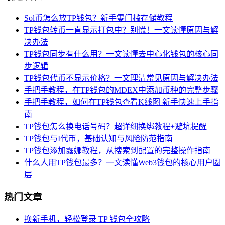
Sol币怎么放TP钱包？新手零门槛存储教程
TP钱包转币一直显示打包中？别慌！一文读懂原因与解
决办法
TP钱包同步有什么用？一文读懂去中心化钱包的核心同
步逻辑
TP钱包代币不显示价格？一文理清常见原因与解决办法
手把手教程，在TP钱包的MDEX中添加币种的完整步骤
手把手教程，如何在TP钱包查看K线图 新手快速上手指
南
TP钱包怎么换电话号码？超详细换绑教程+避坑提醒
TP钱包与I代币，基础认知与风险防范指南
TP钱包添加露娜教程，从搜索到配置的完整操作指南
什么人用TP钱包最多？一文读懂Web3钱包的核心用户圈
层
热门文章
换新手机，轻松登录 TP 钱包全攻略