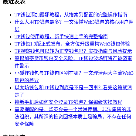
最近发表
TP钱包添加露娜教程，从搜索到配置的完整操作指南
什么人用TP钱包最多？一文读懂Web3钱包的核心用户圈
层
TP钱包使用教程，新手快速上手的完整指南
TP钱包1.9版正式发布，全方位升级重构Web3钱包体验
TP观察钱包可以转为正常钱包吗？实操指南与风险提示
警惕加密货币钱包安全风险，TP钱包波场链资产被盗事
件警示
小狐狸钱包与TP钱包区别在哪？一文理清两大主流Web3
钱包的差异
以太坊钱包和TP钱包到底是不是一回事？看完这篇就清
楚了
换新手机后如何安全登录TP钱包？保姆级实操教程
需要提醒的是，华英会是一个涉嫌传销、非法集资的非
法组织，其所谓的投资回报本质上是骗局，不存在任何
安全保障