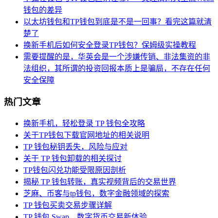
钱包的差异
以太坊钱包和TP钱包到底是不是一回事？看完这篇就清
楚了
换新手机后如何安全登录TP钱包？保姆级实操教程
需要提醒的是，华英会是一个涉嫌传销、非法集资的非
法组织，其所谓的投资回报本质上是骗局，不存在任何
安全保障
热门文章
换新手机，轻松登录 TP 钱包全攻略
关于TP钱包下载官网地址的相关说明
TP 钱包秘钥丢失，风险与应对
关于 TP 钱包卸载的相关探讨
TP钱包闪兑功能受限原因剖析
揭秘 TP 钱包转账，真实视频背后的交易世界
芝麻、币客与tp钱包，数字金融领域的探索
TP 钱包买卖交易步骤详解
TP 钱包 Swap，数字货币交易新体验