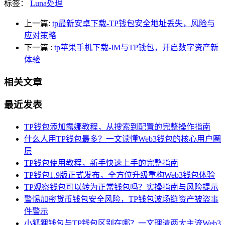
标签：
Luna处理
上一篇:
tp最新安卓下载-TP钱包安全地址丢失，风险与
应对策略
下一篇
:
tp苹果手机下载-IM与TP钱包，开启数字资产新
体验
相关文章
最近发表
TP钱包添加露娜教程，从搜索到配置的完整操作指南
什么人用TP钱包最多？一文读懂Web3钱包的核心用户圈
层
TP钱包使用教程，新手快速上手的完整指南
TP钱包1.9版正式发布，全方位升级重构Web3钱包体验
TP观察钱包可以转为正常钱包吗？实操指南与风险提示
警惕加密货币钱包安全风险，TP钱包波场链资产被盗事
件警示
小狐狸钱包与TP钱包区别在哪？一文理清两大主流Web3