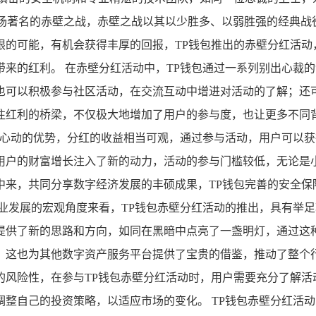
那场著名的赤壁之战，赤壁之战以其以少胜多、以弱胜强的经典
限的可能，有机会获得丰厚的回报，TP钱包推出的赤壁分红活动
来的红利。 在赤壁分红活动中，TP钱包通过一系列别出心裁
也可以积极参与社区活动，在交流互动中增进对活动的了解；还
往红利的桥梁，不仅极大地增加了用户的参与度，也让更多不同
人心动的优势，分红的收益相当可观，通过参与活动，用户可以
用户的财富增长注入了新的动力，活动的参与门槛较低，无论是
中来，共同分享数字经济发展的丰硕成果，TP钱包完善的安全保
业发展的宏观角度来看，TP钱包赤壁分红活动的推出，具有举
提供了新的思路和方向，如同在黑暗中点亮了一盏明灯，通过这种
，这也为其他数字资产服务平台提供了宝贵的借鉴，推动了整个行
的风险性，在参与TP钱包赤壁分红活动时，用户需要充分了解活
整自己的投资策略，以适应市场的变化。 TP钱包赤壁分红活