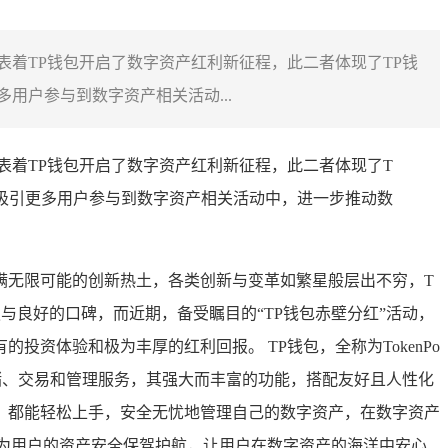
表着TP钱包开启了数字资产红利新征程，此二者体现了TP钱
户参与到数字资产相关活动...
表着TP钱包开启了数字资产红利新征程，此二者体现了T
吸引更多用户参与到数字资产相关活动中，进一步推动数
满无限可能的创新热土，各类创新与变革如繁星般层出不穷，T
良好的口碑，而近期，备受瞩目的“TP钱包赤壁分红”活动，
资体验和极为丰厚的红利回报。 TP钱包，全称为TokenPo
储、交易和管理服务，其强大而丰富的功能，搭配友好且人性化
，都能轻松上手，安全无忧地管理自己的数字资产，在数字资产
为用户的资产安全保驾护航，让用户在数字资产的海洋中安心