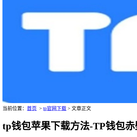
当前位置：
首页
>
tp官网下载
> 文章正文
tp钱包苹果下载方法-TP钱