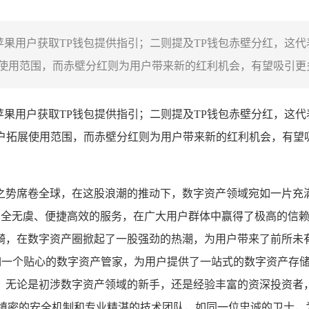
苹果用户获取TP钱包提供指引；二则提及TP钱包赤壁分红，这代
用范围，而赤壁分红则为用户带来新的红利机会，有望吸引更多用
苹果用户获取TP钱包提供指引；二则提及TP钱包赤壁分红，这代
户拓展使用范围，而赤壁分红则为用户带来新的红利机会，有望
之势席卷全球，在这股浪潮的推动下，数字资产领域宛如一片充
全无虞、便捷高效的服务，在广大用户群体中赢得了极高的信赖与
在数字资产圈掀起了一股强劲的热潮，为用户带来了前所未有的投
如一个贴心的数字资产管家，为用户提供了一站式的数字资产存
，无论是初涉数字资产领域的新手，还是经验丰富的资深投资者
格缜密的安全机制和专业精湛的技术团队，如同一位忠诚的卫士，