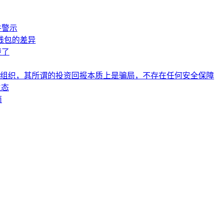
件警示
钱包的差异
楚了
组织，其所谓的投资回报本质上是骗局，不存在任何安全保障
生态
南