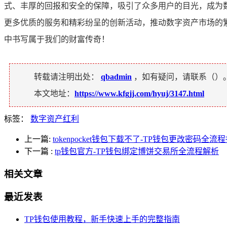
式、丰厚的回报和安全的保障，吸引了众多用户的目光，成为
更多优质的服务和精彩纷呈的创新活动，推动数字资产市场的
中书写属于我们的财富传奇！
转载请注明出处：
qbadmin
，如有疑问，请联系（
）
本文地址：
https://www.kfgjj.com/hyuj/3147.html
标签：
数字资产红利
上一篇:
tokenpocket钱包下载不了-TP钱包更改密码全流
下一篇
:
tp钱包官方-TP钱包绑定博饼交易所全流程解析
相关文章
最近发表
TP钱包使用教程，新手快速上手的完整指南