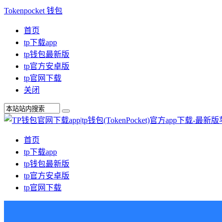
Tokenpocket 钱包
首页
tp下载app
tp钱包最新版
tp官方安卓版
tp官网下载
关闭
首页
tp下载app
tp钱包最新版
tp官方安卓版
tp官网下载