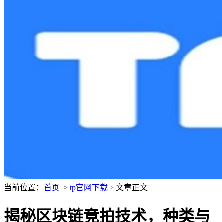
当前位置：
首页
>
tp官网下载
> 文章正文
揭秘区块链竞拍技术，种类与