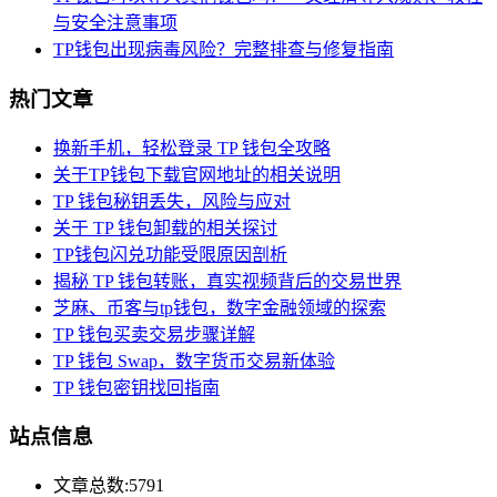
与安全注意事项
TP钱包出现病毒风险？完整排查与修复指南
热门文章
换新手机，轻松登录 TP 钱包全攻略
关于TP钱包下载官网地址的相关说明
TP 钱包秘钥丢失，风险与应对
关于 TP 钱包卸载的相关探讨
TP钱包闪兑功能受限原因剖析
揭秘 TP 钱包转账，真实视频背后的交易世界
芝麻、币客与tp钱包，数字金融领域的探索
TP 钱包买卖交易步骤详解
TP 钱包 Swap，数字货币交易新体验
TP 钱包密钥找回指南
站点信息
文章总数:5791