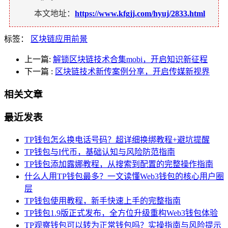
本文地址：
https://www.kfgjj.com/hyuj/2833.html
标签：
区块链应用前景
上一篇:
解锁区块链技术合集mobi，开启知识新征程
下一篇
:
区块链技术新传案例分享，开启传媒新视界
相关文章
最近发表
TP钱包怎么换电话号码？超详细换绑教程+避坑提醒
TP钱包与I代币，基础认知与风险防范指南
TP钱包添加露娜教程，从搜索到配置的完整操作指南
什么人用TP钱包最多？一文读懂Web3钱包的核心用户圈
层
TP钱包使用教程，新手快速上手的完整指南
TP钱包1.9版正式发布，全方位升级重构Web3钱包体验
TP观察钱包可以转为正常钱包吗？实操指南与风险提示