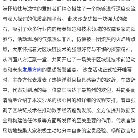
满怀热忱与激情的爱好者们精心搭建了一个能够进行深度交流
与深入探讨的优质高端平台。 此次沙龙犹如一块强大的磁
石，吸引了众多行业内的精英翘楚和技术领域的权威专家踊跃
参与，活动现场的气氛热烈非凡，仿佛被一团炽热的火焰所点
燃，大家怀揣着对区块链技术的强烈好奇与不懈的探索精神，
从四面八方汇聚一堂，共同开启了一场关于区块链技术前沿动
态和未来
发展方向
的思想饕餮盛宴。 沙龙活动正式拉开帷幕
时，主办方代表发表了热情洋溢且极具感染力的致辞，在致辞
中，代表对到场的每一位嘉宾表达了最热烈的欢迎，并简要而
清晰地介绍了本次沙龙的核心目的和详细的议程安排，着重强
调了区块链技术在推动数字经济蓬勃发展、全方位提升数据安
全和构建信任体系等方面所发挥的至关重要的作用，代表言辞
恳切地鼓励大家积极主动地分享自身的宝贵经验、畅所欲言地