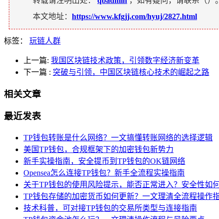
转载请注明出处：
qbadmin
，如有疑问，请联系（
）
本文地址：
https://www.kfgjj.com/hyuj/2827.html
标签：
玩链人群
上一篇:
我国区块链技术政策，引领数字经济新变革
下一篇
:
突破与引领，中国区块链核心技术的崛起之路
相关文章
最近发表
TP钱包转账是什么网络？一文搞懂转账网络的选择逻辑
美国TP钱包，合规框架下的加密钱包新势力
新手实操指南，安全提币到TP钱包的OK链网络
Opensea怎么连接TP钱包？新手全流程实操指南
关于TP钱包的使用风险提示，能否正常进入？安全性如
TP钱包存储的加密货币如何更新？一文理清全流程操作
技术科普，可对接TP钱包的交易所类型与连接指南