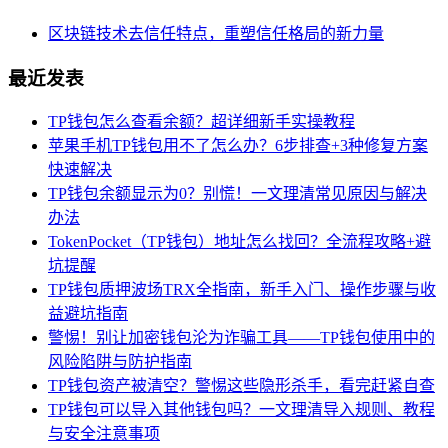
区块链技术去信任特点，重塑信任格局的新力量
最近发表
TP钱包怎么查看余额？超详细新手实操教程
苹果手机TP钱包用不了怎么办？6步排查+3种修复方案
快速解决
TP钱包余额显示为0？别慌！一文理清常见原因与解决
办法
TokenPocket（TP钱包）地址怎么找回？全流程攻略+避
坑提醒
TP钱包质押波场TRX全指南，新手入门、操作步骤与收
益避坑指南
警惕！别让加密钱包沦为诈骗工具——TP钱包使用中的
风险陷阱与防护指南
TP钱包资产被清空？警惕这些隐形杀手，看完赶紧自查
TP钱包可以导入其他钱包吗？一文理清导入规则、教程
与安全注意事项