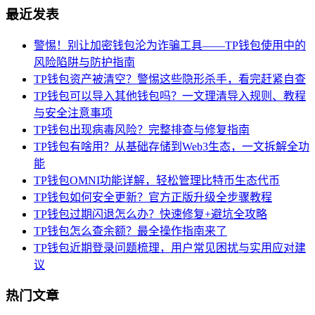
最近发表
警惕！别让加密钱包沦为诈骗工具——TP钱包使用中的
风险陷阱与防护指南
TP钱包资产被清空？警惕这些隐形杀手，看完赶紧自查
TP钱包可以导入其他钱包吗？一文理清导入规则、教程
与安全注意事项
TP钱包出现病毒风险？完整排查与修复指南
TP钱包有啥用？从基础存储到Web3生态，一文拆解全功
能
TP钱包OMNI功能详解，轻松管理比特币生态代币
TP钱包如何安全更新？官方正版升级全步骤教程
TP钱包过期闪退怎么办？快速修复+避坑全攻略
TP钱包怎么查余额？最全操作指南来了
TP钱包近期登录问题梳理，用户常见困扰与实用应对建
议
热门文章