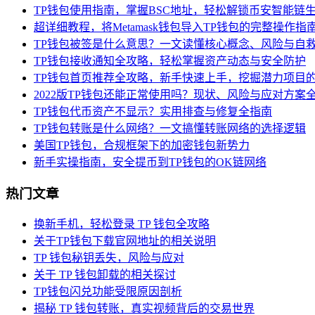
TP钱包使用指南，掌握BSC地址，轻松解锁币安智能链
超详细教程，将Metamask钱包导入TP钱包的完整操作指
TP钱包被签是什么意思？一文读懂核心概念、风险与自
TP钱包接收通知全攻略，轻松掌握资产动态与安全防护
TP钱包首页推荐全攻略，新手快速上手，挖掘潜力项目
2022版TP钱包还能正常使用吗？现状、风险与应对方案
TP钱包代币资产不显示？实用排查与修复全指南
TP钱包转账是什么网络？一文搞懂转账网络的选择逻辑
美国TP钱包，合规框架下的加密钱包新势力
新手实操指南，安全提币到TP钱包的OK链网络
热门文章
换新手机，轻松登录 TP 钱包全攻略
关于TP钱包下载官网地址的相关说明
TP 钱包秘钥丢失，风险与应对
关于 TP 钱包卸载的相关探讨
TP钱包闪兑功能受限原因剖析
揭秘 TP 钱包转账，真实视频背后的交易世界