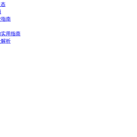
生态
南
救指南
的实用指南
全解析